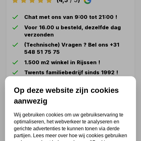
(4,3
/ 5
)
Chat met ons van 9:00 tot 21:00 !
Voor 16.00 u besteld, dezelfde dag
verzonden
(Technische) Vragen ? Bel ons +31
548 51 75 75
1.500 m2 winkel in Rijssen !
Twents familiebedrijf sinds 1992 !
Op deze website zijn cookies
Ook handig
aanwezig
Enkele ladder SuperPRO met
Wij gebruiken cookies om uw gebruikservaring te
uitgebogen bomen – 6
optimaliseren, het webverkeer te analyseren en
sporten
gerichte advertenties te kunnen tonen via derde
100,37
partijen. Lees meer over hoe wij cookies gebruiken