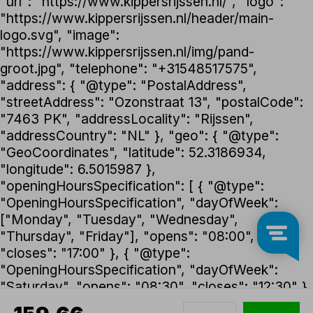
"url": "https://www.kippersrijssen.nl/", "logo":
"https://www.kippersrijssen.nl/header/main-
logo.svg", "image":
"https://www.kippersrijssen.nl/img/pand-
groot.jpg", "telephone": "+31548517575",
"address": { "@type": "PostalAddress",
"streetAddress": "Ozonstraat 13", "postalCode":
"7463 PK", "addressLocality": "Rijssen",
"addressCountry": "NL" }, "geo": { "@type":
"GeoCoordinates", "latitude": 52.3186934,
"longitude": 6.5015987 },
"openingHoursSpecification": [ { "@type":
"OpeningHoursSpecification", "dayOfWeek":
["Monday", "Tuesday", "Wednesday",
"Thursday", "Friday"], "opens": "08:00",
"closes": "17:00" }, { "@type":
"OpeningHoursSpecification", "dayOfWeek":
"Saturday", "opens": "08:30", "closes": "12:30" }
], "foundingDate": "1992", "founder": { "@type":