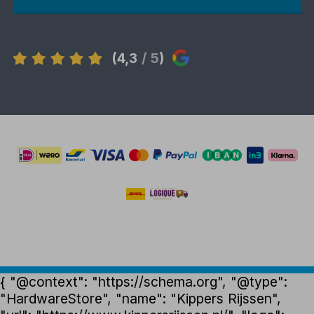
(4,3
/ 5
)
{ "@context": "https://schema.org", "@type":
"HardwareStore", "name": "Kippers Rijssen",