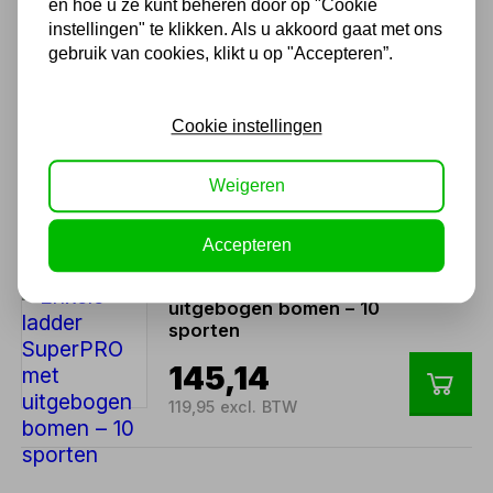
en hoe u ze kunt beheren door op "Cookie
82,95 excl. BTW
instellingen" te klikken. Als u akkoord gaat met ons
gebruik van cookies, klikt u op "Accepteren”.
Enkele ladder SuperPRO met
uitgebogen bomen – 8
Cookie instellingen
sporten
120,94
Weigeren
99,95 excl. BTW
Accepteren
Enkele ladder SuperPRO met
uitgebogen bomen – 10
sporten
145,14
119,95 excl. BTW