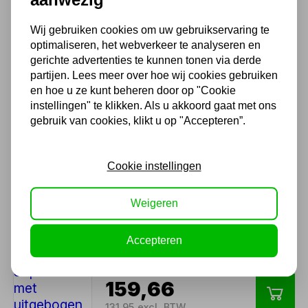
1.500 m2 winkel in Rijssen !
Twents familiebedrijf sinds 1992 !
Wij gebruiken cookies om uw gebruikservaring te
optimaliseren, het webverkeer te analyseren en
gerichte advertenties te kunnen tonen via derde
Ook handig
partijen. Lees meer over hoe wij cookies gebruiken
en hoe u ze kunt beheren door op "Cookie
instellingen" te klikken. Als u akkoord gaat met ons
Enkele ladder SuperPRO met
gebruik van cookies, klikt u op "Accepteren”.
uitgebogen bomen – 8
sporten
120,94
Cookie instellingen
99,95 excl. BTW
Weigeren
Enkele ladder SuperPRO met
Accepteren
uitgebogen bomen – 12
sporten
159,66
131,95 excl. BTW