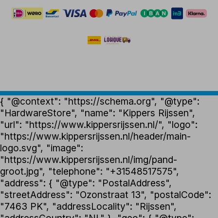
{ "@context": "https://schema.org", "@type":
"HardwareStore", "name": "Kippers Rijssen",
"url": "https://www.kippersrijssen.nl/", "logo":
"https://www.kippersrijssen.nl/header/main-
logo.svg", "image":
"https://www.kippersrijssen.nl/img/pand-
groot.jpg", "telephone": "+31548517575",
"address": { "@type": "PostalAddress",
"streetAddress": "Ozonstraat 13", "postalCode":
"7463 PK", "addressLocality": "Rijssen",