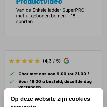
Productvideo
Van de Enkele ladder SuperPRO
met uitgebogen bomen – 18
sporten
(4,3
/ 5
)
Chat met ons van 9:00 tot 21:00 !
Voor 16.00 u besteld, dezelfde dag
verzonden
(Technische) Vragen ? Bel ons +31
Op deze website zijn cookies
548 51 75 75
aanwezig