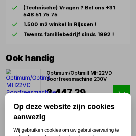
(Technische) Vragen ? Bel ons +31
548 51 75 75
1.500 m2 winkel in Rijssen !
Twents familiebedrijf sinds 1992 !
Ook handig
Optimum/Optimill MH22VD
Boorfreesmachine 230V
3.447,29
2.849,00 excl. BTW
Op deze website zijn cookies
aanwezig
HAAKSE ER SLEUTEL TYPE
M
Wij gebruiken cookies om uw gebruikservaring te