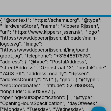
{ "@context": "https://schema.org", "@type":
"HardwareStore", "name": "Kippers Rijssen",
"url": "https://www.kippersrijssen.nl/", "logo":
"https://www.kippersrijssen.nl/header/main-
logo.svg", "image":
"https://www.kippersrijssen.nl/img/pand-
groot.jpg", "telephone": "+31548517575",
"address": { "@type": "PostalAddress",
"streetAddress": "Ozonstraat 13", "postalCode":
"7463 PK", "addressLocality": "Rijssen",
"addressCountry": "NL" }, "geo": { "@type":
"GeoCoordinates", "latitude": 52.3186934,
"longitude": 6.5015987 },
"openingHoursSpecification": [ { "@type":
"OpeningHoursSpecification", "dayOfWeek":
["Monday", "Tuesday", "Wednesday",