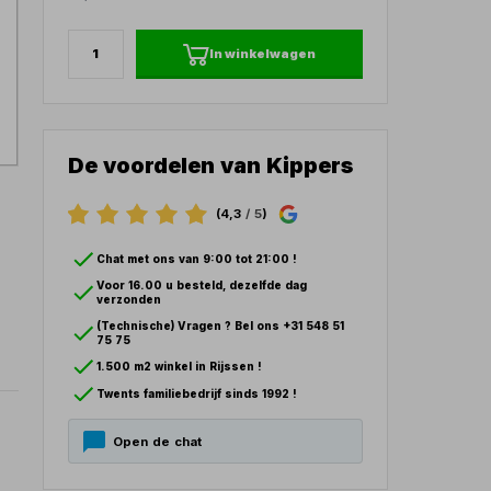
In winkelwagen
De voordelen van Kippers
(4,3
/ 5
)
Chat met ons van 9:00 tot 21:00 !
Voor 16.00 u besteld, dezelfde dag
verzonden
(Technische) Vragen ? Bel ons +31 548 51
75 75
1.500 m2 winkel in Rijssen !
Twents familiebedrijf sinds 1992 !
Open de chat