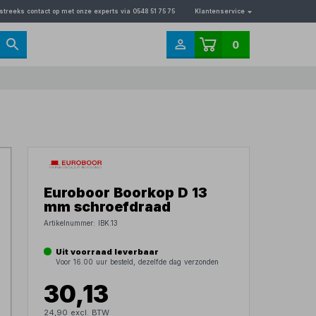
streeks contact op met onze experts via 0548 51 75 75
Klantenservice
0
Euroboor Boorkop D 13
mm schroefdraad
Artikelnummer:
IBK.13
Uit voorraad leverbaar
Voor 16.00 uur besteld, dezelfde dag verzonden
30,13
24,90 excl. BTW