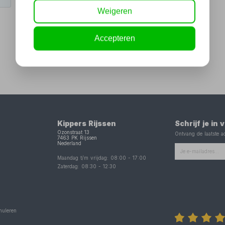
Weigeren
Accepteren
Kippers Rijssen
Schrijf je in
Ozonstraat 13
Ontvang de laatste ac
7463 PK
Rijssen
Nederland
Maandag t/m vrijdag:
08:00
-
17:00
Zaterdag:
08:30
-
12:30
nuleren