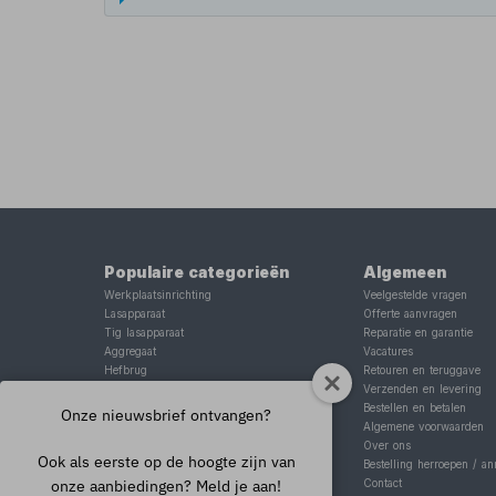
Populaire categorieën
Algemeen
Werkplaatsinrichting
Veelgestelde vragen
Lasapparaat
Offerte aanvragen
Tig lasapparaat
Reparatie en garantie
Aggregaat
Vacatures
Hefbrug
Retouren en teruggave
Motorlift
Verzenden en levering
Schaarlift
Bestellen en betalen
Onze nieuwsbrief ontvangen?
Heftafel
Algemene voorwaarden
Over ons
Ook als eerste op de hoogte zijn van
Bestelling herroepen / an
onze aanbiedingen? Meld je aan!
Contact