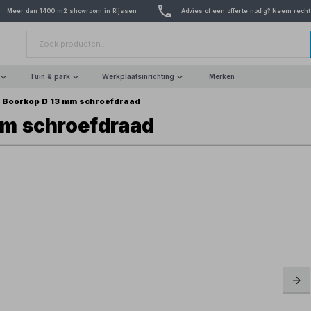
Meer dan 1400 m2 showroom in Rijssen
Advies of een offerte nodig? Neem recht
Tuin & park
Werkplaatsinrichting
Merken
 Boorkop D 13 mm schroefdraad
mm schroefdraad