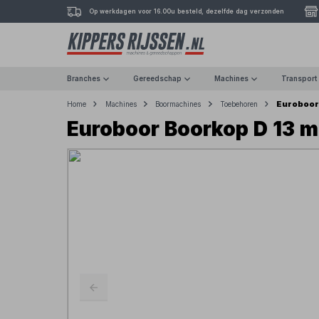
Op werkdagen voor 16.00u besteld, dezelfde dag verzonden
Branches
Gereedschap
Machines
Transport
Euroboor
Home
Machines
Boormachines
Toebehoren
Euroboor Boorkop D 13 