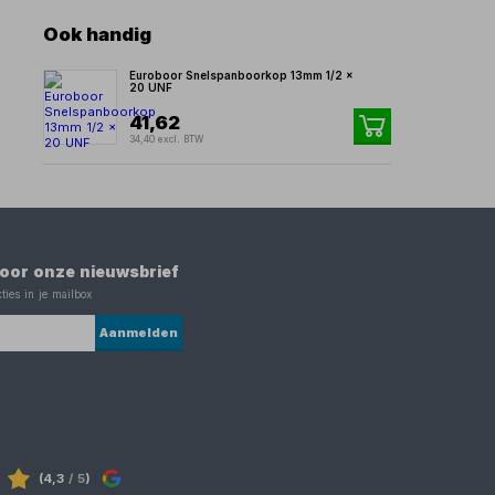
Ook handig
Euroboor Snelspanboorkop 13mm 1/2 x
20 UNF
41,62
34,40 excl. BTW
 voor onze nieuwsbrief
ties in je mailbox
Aanmelden
(4,3
/ 5
)