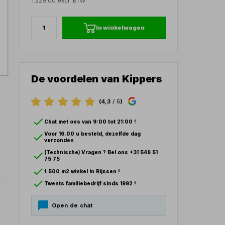
1.229,00 excl. BTW
In winkelwagen
De voordelen van Kippers
(4,3
/ 5
)
Chat met ons van 9:00 tot 21:00 !
Voor 16.00 u besteld, dezelfde dag
verzonden
(Technische) Vragen ? Bel ons +31 548 51
75 75
1.500 m2 winkel in Rijssen !
Twents familiebedrijf sinds 1992 !
Open de chat