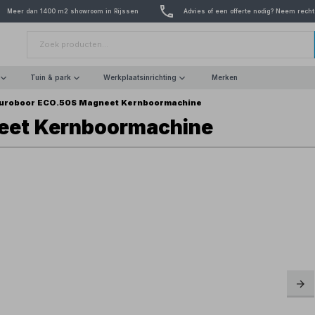
Meer dan 1400 m2 showroom in Rijssen
Advies of een offerte nodig? Neem recht
Tuin & park
Werkplaatsinrichting
Merken
uroboor ECO.50S Magneet Kernboormachine
eet Kernboormachine