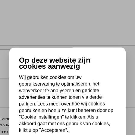
Op deze website zijn
cookies aanwezig
Wij gebruiken cookies om uw
gebruikservaring te optimaliseren, het
webverkeer te analyseren en gerichte
advertenties te kunnen tonen via derde
partijen. Lees meer over hoe wij cookies
gebruiken en hoe u ze kunt beheren door op
"Cookie instellingen" te klikken. Als u
vermogen om via de oliegesmeerde versnellingsbak met twee
akkoord gaat met ons gebruik van cookies,
r van belangrijke onderdelen. Deze draagbare industriële magneet
klikt u op "Accepteren”.
 een stabiele ondersteuning, snellere boortijden en nauwkeurige