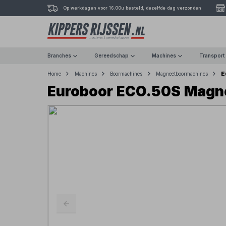
Op werkdagen voor 16.00u besteld, dezelfde dag verzonden
Branches
Gereedschap
Machines
Transport
E
Home
Machines
Boormachines
Magneetboormachines
Euroboor ECO.50S Magn