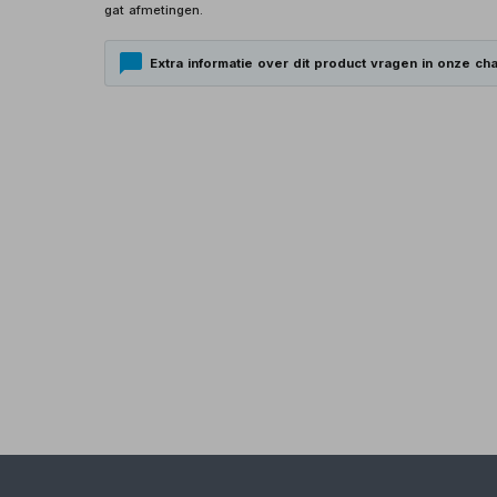
gat afmetingen.
Extra informatie over dit product vragen in onze cha