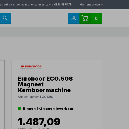
streeks contact op met onze experts via 0548 51 75 75
Klantenservice
0
Euroboor ECO.50S
Magneet
Kernboormachine
Artikelnummer:
ECO.50S
Binnen 1-2 dagen leverbaar
1.487,09