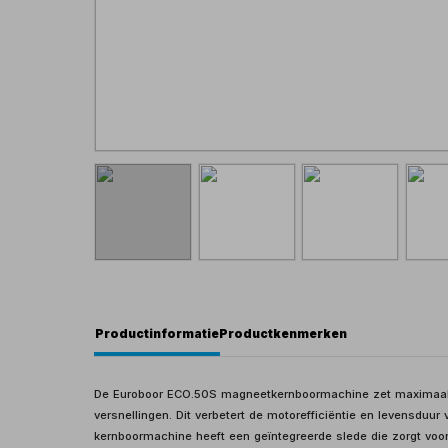
Productinformatie
Productkenmerken
De Euroboor ECO.50S magneetkernboormachine zet maximaal 
versnellingen. Dit verbetert de motorefficiëntie en levensduu
kernboormachine heeft een geïntegreerde slede die zorgt voor