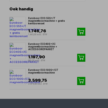
Ook handig
Euroboor ECO.55S+/T
magneetboormachine + gratis
kernborenset
1.746,76
1.443,60 excl. BTW
Euroboor ECO40S+/IC
magneetboormachine +
ACCESSOIREPAKKET
1.197,90
990,00 excl. BTW
Euroboor ECO.100S+/CT
magneetboormachine
3.599,75
2.975,00 excl. BTW