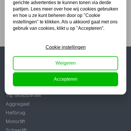
gerichte advertenties te kunnen tonen via derde
73,80 excl. BTW
partijen. Lees meer over hoe wij cookies gebruiken
en hoe u ze kunt beheren door op "Cookie
instellingen" te klikken. Als u akkoord gaat met ons
gebruik van cookies, klikt u op "Accepteren”.
Cookie instellingen
Weigeren
Populaire categorieën
Werkplaatsinrichting
Accepteren
Lasapparaat
Tig lasapparaat
Aggregaat
Hefbrug
Motorlift
Schaarlift