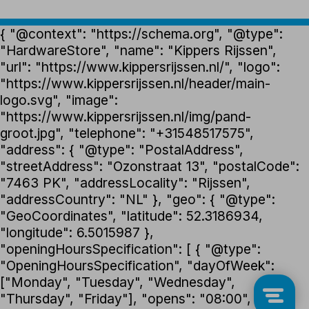
{ "@context": "https://schema.org", "@type":
"HardwareStore", "name": "Kippers Rijssen",
"url": "https://www.kippersrijssen.nl/", "logo":
"https://www.kippersrijssen.nl/header/main-
logo.svg", "image":
"https://www.kippersrijssen.nl/img/pand-
groot.jpg", "telephone": "+31548517575",
"address": { "@type": "PostalAddress",
"streetAddress": "Ozonstraat 13", "postalCode":
"7463 PK", "addressLocality": "Rijssen",
"addressCountry": "NL" }, "geo": { "@type":
"GeoCoordinates", "latitude": 52.3186934,
"longitude": 6.5015987 },
"openingHoursSpecification": [ { "@type":
"OpeningHoursSpecification", "dayOfWeek":
["Monday", "Tuesday", "Wednesday",
"Thursday", "Friday"], "opens": "08:00",