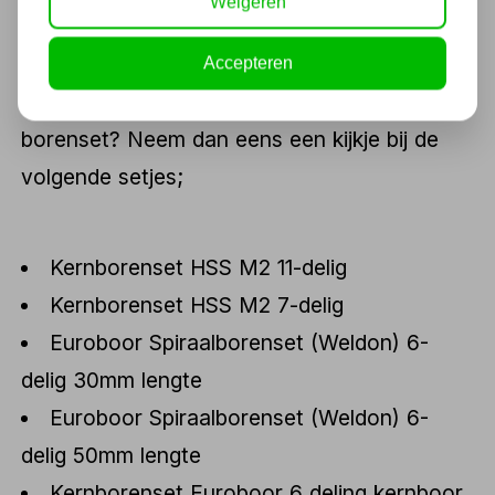
Weigeren
Complete kernborenset
Bent u niet op zoek naar één los onderdeel
Accepteren
maar beschikt u liever over een complete
borenset? Neem dan eens een kijkje bij de
volgende setjes;
Kernborenset HSS M2 11-delig
Kernborenset HSS M2 7-delig
Euroboor Spiraalborenset (Weldon) 6-
delig 30mm lengte
Euroboor Spiraalborenset (Weldon) 6-
delig 50mm lengte
Kernborenset Euroboor 6 deling kernboor