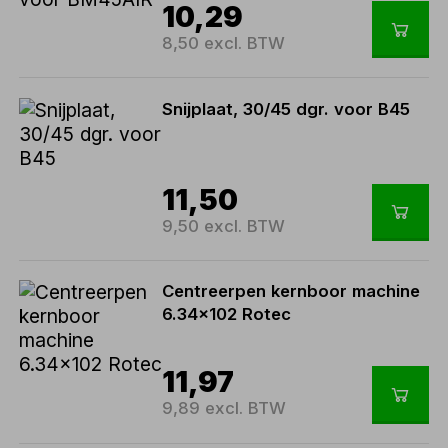
10,29
8,50 excl. BTW
Snijplaat, 30/45 dgr. voor B45
11,50
9,50 excl. BTW
Centreerpen kernboor machine
6.34x102 Rotec
11,97
9,89 excl. BTW