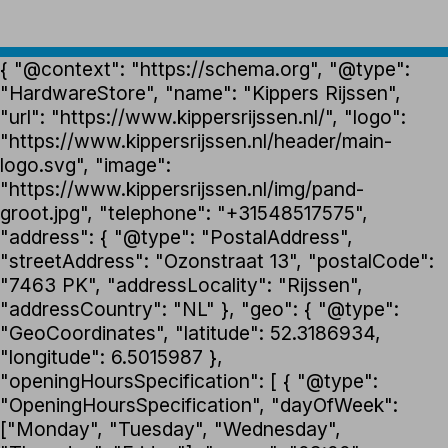
{ "@context": "https://schema.org", "@type":
"HardwareStore", "name": "Kippers Rijssen",
"url": "https://www.kippersrijssen.nl/", "logo":
"https://www.kippersrijssen.nl/header/main-
logo.svg", "image":
"https://www.kippersrijssen.nl/img/pand-
groot.jpg", "telephone": "+31548517575",
"address": { "@type": "PostalAddress",
"streetAddress": "Ozonstraat 13", "postalCode":
"7463 PK", "addressLocality": "Rijssen",
"addressCountry": "NL" }, "geo": { "@type":
"GeoCoordinates", "latitude": 52.3186934,
"longitude": 6.5015987 },
"openingHoursSpecification": [ { "@type":
"OpeningHoursSpecification", "dayOfWeek":
["Monday", "Tuesday", "Wednesday",