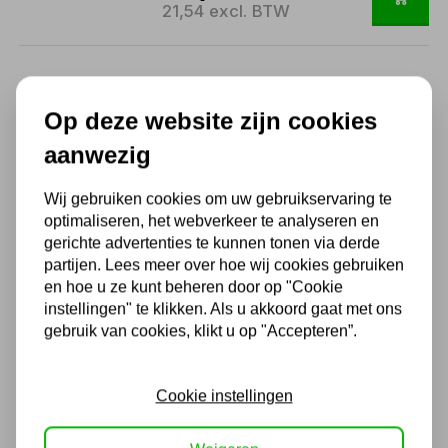
21,54 excl. BTW
1
2
3
...
8
Op deze website zijn cookies
aanwezig
Losse Kernboren
Wij gebruiken cookies om uw gebruikservaring te
In ons assortiment van kernboren voeren wij
optimaliseren, het webverkeer te analyseren en
gerichte advertenties te kunnen tonen via derde
alleen producten van hoogwaardige kwaliteit
partijen. Lees meer over hoe wij cookies gebruiken
die geschikt zijn voor magneetboormachines.
en hoe u ze kunt beheren door op "Cookie
instellingen" te klikken. Als u akkoord gaat met ons
Welke variant u ook nodig heeft bij ons heeft
gebruik van cookies, klikt u op "Accepteren”.
u een ruime keuze aan kernboren tussen de
12 – 33mm lengte 30mm HSS M35.
Cookie instellingen