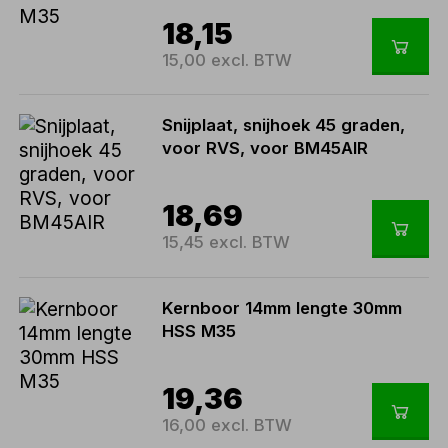
18,15
15,00 excl. BTW
Snijplaat, snijhoek 45 graden,
voor RVS, voor BM45AIR
18,69
15,45 excl. BTW
Kernboor 14mm lengte 30mm
HSS M35
19,36
16,00 excl. BTW