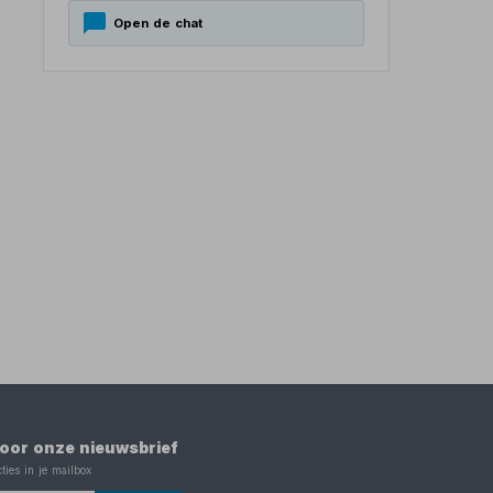
Open de chat
 voor onze nieuwsbrief
ties in je mailbox