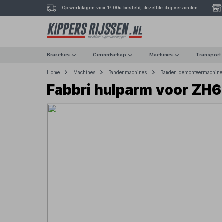
Op werkdagen voor 16.00u besteld, dezelfde dag verzonden
Branches
Gereedschap
Machines
Transport
Home
Machines
Bandenmachines
Banden demonteermachine
Fabbri hulparm voor ZH