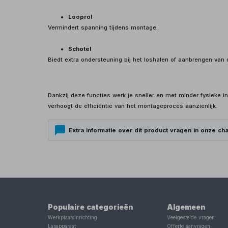
Looprol
Vermindert spanning tijdens montage.
Schotel
Biedt extra ondersteuning bij het loshalen of aanbrengen van 
Dankzij deze functies werk je sneller en met minder fysieke
verhoogt de efficiëntie van het montageproces aanzienlijk.
Extra informatie over dit product vragen in onze cha
Populaire categorieën
Algemeen
Werkplaatsinrichting
Veelgestelde vragen
Lasapparaat
Offerte aanvragen