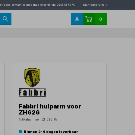
streeks contact op met onze experts via 0548 51 75 75
Klantenservice
0
Fabbri hulparm voor
ZH626
Artikelnummer:
ZH626HA
Binnen 2-4 dagen leverbaar