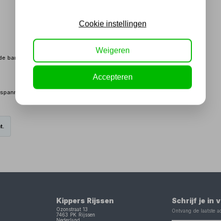
Cookie instellingen
Weigeren
de band.
Accepteren
 inspanning. De hulparm voorkomt schade aan banden en velgen en
t.
Kippers Rijssen
Schrijf je in
Ozonstraat 13
Ontvang de laatste ac
7463 PK
Rijssen
Nederland