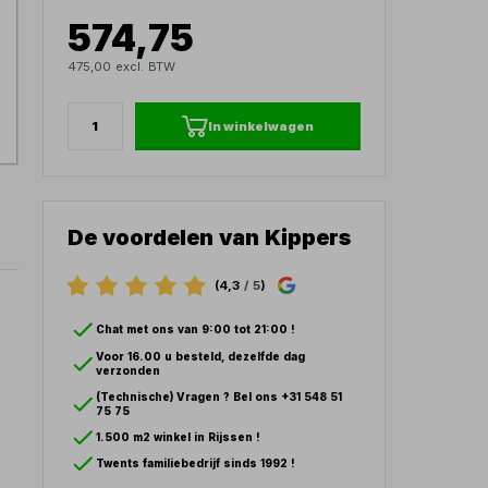
574,75
475,00 excl. BTW
In winkelwagen
De voordelen van Kippers
(4,3
/ 5
)
Chat met ons van 9:00 tot 21:00 !
Voor 16.00 u besteld, dezelfde dag
verzonden
(Technische) Vragen ? Bel ons +31 548 51
75 75
1.500 m2 winkel in Rijssen !
Twents familiebedrijf sinds 1992 !