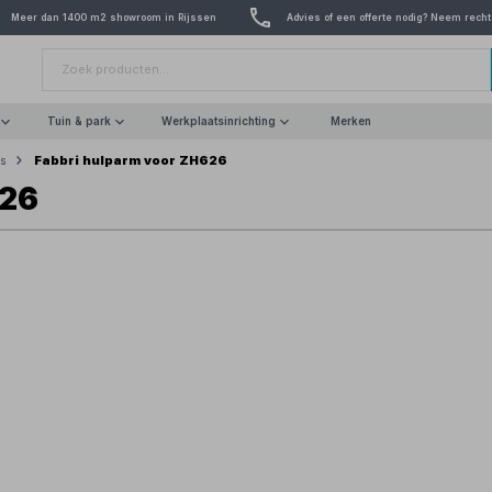
Meer dan 1400 m2 showroom in Rijssen
Advies of een offerte nodig? Neem recht
Tuin & park
Werkplaatsinrichting
Merken
Fabbri hulparm voor ZH626
s
626