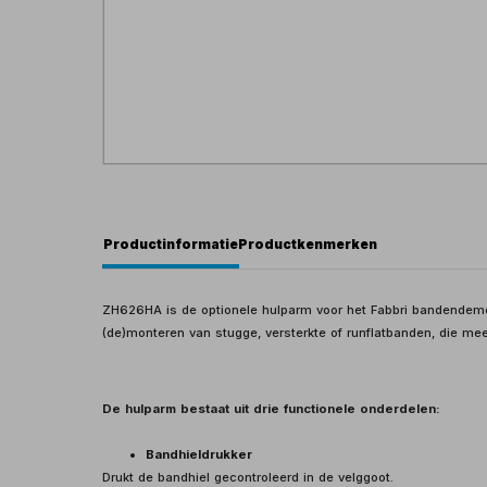
Productinformatie
Productkenmerken
ZH626HA is de optionele hulparm voor het Fabbri bandendemo
(de)monteren van stugge, versterkte of runflatbanden, die mee
De hulparm bestaat uit drie functionele onderdelen:
Bandhieldrukker
Drukt de bandhiel gecontroleerd in de velggoot.