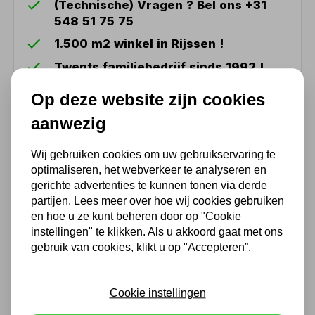
(Technische) Vragen ? Bel ons +31
548 51 75 75
1.500 m2 winkel in Rijssen !
Twents familiebedrijf sinds 1992 !
Op deze website zijn cookies
Ook handig
aanwezig
Freesklem 100mm VERTEX
Wij gebruiken cookies om uw gebruikservaring te
VK-4
optimaliseren, het webverkeer te analyseren en
Niet uit voorraad leverbaar
gerichte advertenties te kunnen tonen via derde
partijen. Lees meer over hoe wij cookies gebruiken
235,95
en hoe u ze kunt beheren door op "Cookie
195,00 excl. BTW
instellingen" te klikken. Als u akkoord gaat met ons
gebruik van cookies, klikt u op "Accepteren”.
Freesklem 125mm VERTEX
VK-5
Cookie instellingen