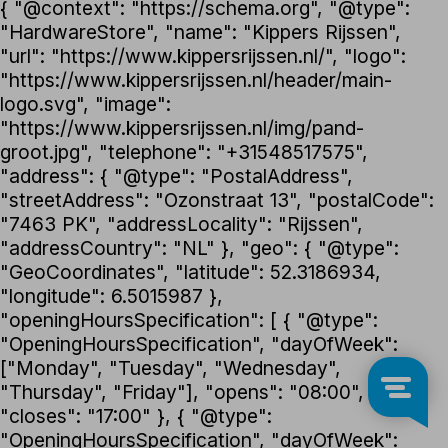
{ "@context": "https://schema.org", "@type":
"HardwareStore", "name": "Kippers Rijssen",
"url": "https://www.kippersrijssen.nl/", "logo":
"https://www.kippersrijssen.nl/header/main-
logo.svg", "image":
"https://www.kippersrijssen.nl/img/pand-
groot.jpg", "telephone": "+31548517575",
"address": { "@type": "PostalAddress",
"streetAddress": "Ozonstraat 13", "postalCode":
"7463 PK", "addressLocality": "Rijssen",
"addressCountry": "NL" }, "geo": { "@type":
"GeoCoordinates", "latitude": 52.3186934,
"longitude": 6.5015987 },
"openingHoursSpecification": [ { "@type":
"OpeningHoursSpecification", "dayOfWeek":
["Monday", "Tuesday", "Wednesday",
"Thursday", "Friday"], "opens": "08:00",
"closes": "17:00" }, { "@type":
"OpeningHoursSpecification", "dayOfWeek":