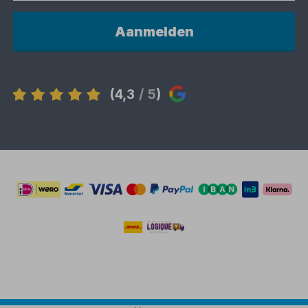
Aanmelden
(4,3
/ 5
)