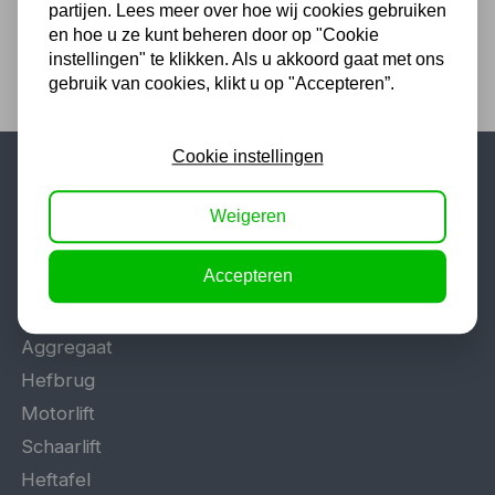
partijen. Lees meer over hoe wij cookies gebruiken
en hoe u ze kunt beheren door op "Cookie
instellingen" te klikken. Als u akkoord gaat met ons
gebruik van cookies, klikt u op "Accepteren”.
Cookie instellingen
Populaire categorieën
Weigeren
Werkplaatsinrichting
Accepteren
Lasapparaat
Tig lasapparaat
Aggregaat
Hefbrug
Motorlift
Schaarlift
Heftafel