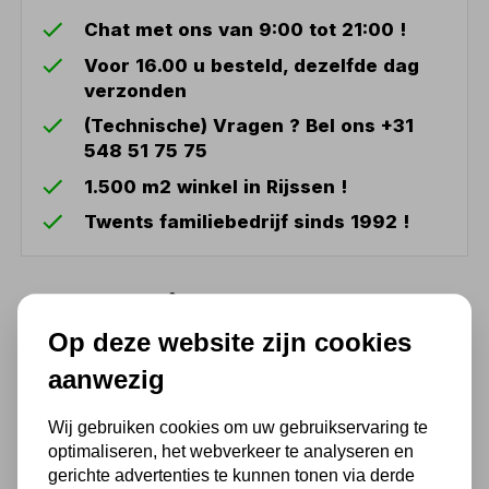
Chat met ons van 9:00 tot 21:00 !
Voor 16.00 u besteld, dezelfde dag
verzonden
(Technische) Vragen ? Bel ons +31
548 51 75 75
1.500 m2 winkel in Rijssen !
Twents familiebedrijf sinds 1992 !
Ook handig
Op deze website zijn cookies
Technolite doorslijpschijf
aanwezig
125x1.0x22.33mm 10x
19,24
Wij gebruiken cookies om uw gebruikservaring te
optimaliseren, het webverkeer te analyseren en
15,90 excl. BTW
gerichte advertenties te kunnen tonen via derde