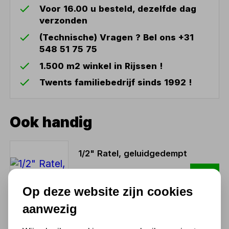
Voor 16.00 u besteld, dezelfde dag
verzonden
(Technische) Vragen ? Bel ons +31
548 51 75 75
1.500 m2 winkel in Rijssen !
Twents familiebedrijf sinds 1992 !
Ook handig
1/2" Ratel, geluidgedempt
135,52
112,00 excl. BTW
Op deze website zijn cookies
aanwezig