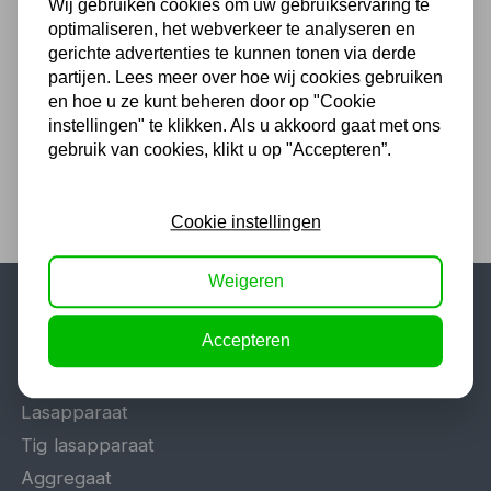
Steiner Haakse Slijper
Wij gebruiken cookies om uw gebruikservaring te
125mm
optimaliseren, het webverkeer te analyseren en
gerichte advertenties te kunnen tonen via derde
180,29
partijen. Lees meer over hoe wij cookies gebruiken
en hoe u ze kunt beheren door op "Cookie
149,00 excl. BTW
instellingen" te klikken. Als u akkoord gaat met ons
gebruik van cookies, klikt u op "Accepteren”.
Cookie instellingen
Weigeren
Populaire categorieën
Accepteren
Werkplaatsinrichting
Lasapparaat
Tig lasapparaat
Aggregaat