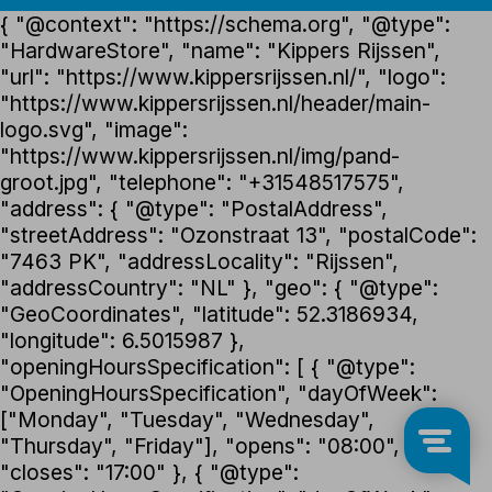
{ "@context": "https://schema.org", "@type":
"HardwareStore", "name": "Kippers Rijssen",
"url": "https://www.kippersrijssen.nl/", "logo":
"https://www.kippersrijssen.nl/header/main-
logo.svg", "image":
"https://www.kippersrijssen.nl/img/pand-
groot.jpg", "telephone": "+31548517575",
"address": { "@type": "PostalAddress",
"streetAddress": "Ozonstraat 13", "postalCode":
"7463 PK", "addressLocality": "Rijssen",
"addressCountry": "NL" }, "geo": { "@type":
"GeoCoordinates", "latitude": 52.3186934,
"longitude": 6.5015987 },
"openingHoursSpecification": [ { "@type":
"OpeningHoursSpecification", "dayOfWeek":
["Monday", "Tuesday", "Wednesday",
"Thursday", "Friday"], "opens": "08:00",
"closes": "17:00" }, { "@type":