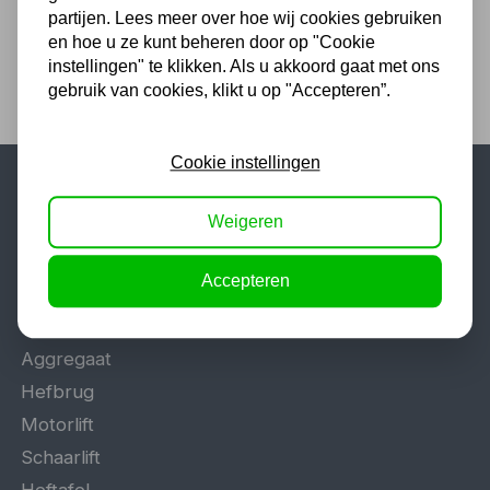
partijen. Lees meer over hoe wij cookies gebruiken
en hoe u ze kunt beheren door op "Cookie
instellingen" te klikken. Als u akkoord gaat met ons
gebruik van cookies, klikt u op "Accepteren”.
Cookie instellingen
Populaire categorieën
Weigeren
Werkplaatsinrichting
Accepteren
Lasapparaat
Tig lasapparaat
Aggregaat
Hefbrug
Motorlift
Schaarlift