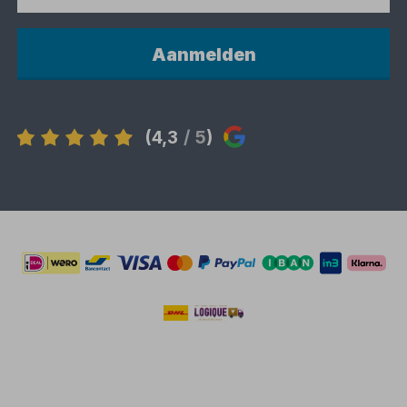
Aanmelden
(4,3
/ 5
)