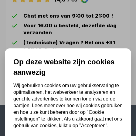
Chat met ons van 9:00 tot 21:00 !
Voor 16.00 u besteld, dezelfde dag
verzonden
(Technische) Vragen ? Bel ons +31
548 51 75 75
1.500 m2 winkel in Rijssen !
Op deze website zijn cookies
Twents familiebedrijf sinds 1992 !
aanwezig
Wij gebruiken cookies om uw gebruikservaring te
optimaliseren, het webverkeer te analyseren en
gerichte advertenties te kunnen tonen via derde
partijen. Lees meer over hoe wij cookies gebruiken
en hoe u ze kunt beheren door op "Cookie
instellingen" te klikken. Als u akkoord gaat met ons
Populaire categorieën
gebruik van cookies, klikt u op "Accepteren”.