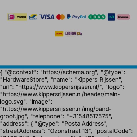
{ "@context": "https://schema.org", "@type":
"HardwareStore", "name": "Kippers Rijssen",
"url": "https://www.kippersrijssen.nl/", "logo":
"https://www.kippersrijssen.nl/header/main-
logo.svg", "image":
"https://www.kippersrijssen.nl/img/pand-
groot.jpg", "telephone": "+31548517575",
"address": { "@type": "PostalAddress",
"streetAddress": "Ozonstraat 13", "postalCode":