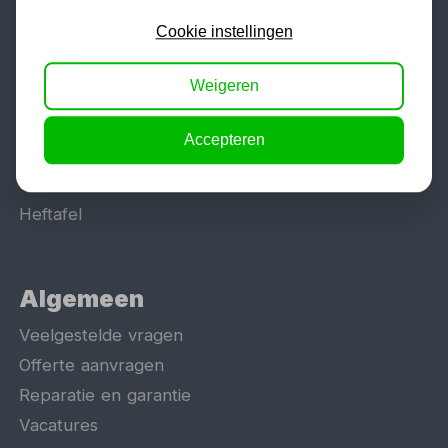
Werkplaatsinrichting
Cookie instellingen
Lasapparaat
Tig lasapparaat
Weigeren
Aggregaat
Hefbrug
Accepteren
Motorlift
Schaarlift
Heftafel
Algemeen
Veelgestelde vragen
Offerte aanvragen
Reparatie en garantie
Vacatures