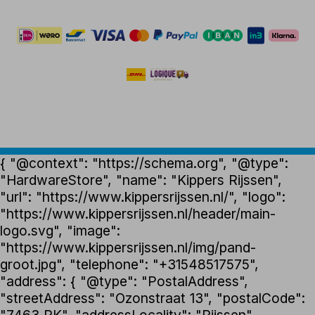
{ "@context": "https://schema.org", "@type":
"HardwareStore", "name": "Kippers Rijssen",
"url": "https://www.kippersrijssen.nl/", "logo":
"https://www.kippersrijssen.nl/header/main-
logo.svg", "image":
"https://www.kippersrijssen.nl/img/pand-
groot.jpg", "telephone": "+31548517575",
"address": { "@type": "PostalAddress",
"streetAddress": "Ozonstraat 13", "postalCode":
"7463 PK", "addressLocality": "Rijssen",