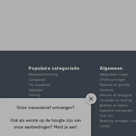
Populaire categorieën
Algemeen
Werkplaatsinrichting
Veelgestelde vragen
Lasapparaat
Offerte aanvragen
Tig lasapparaat
Reparatie en garantie
Aggregaat
Vacatures
Hefbrug
Retouren en teruggave
Motorlift
Verzenden en levering
Schaarlift
Bestellen en betalen
Onze nieuwsbrief ontvangen?
Heftafel
Algemene voorwaarden
Over ons
Ook als eerste op de hoogte zijn van
Bestelling herroepen / an
onze aanbiedingen? Meld je aan!
Contact