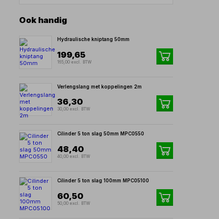
Ook handig
Hydraulische kniptang 50mm
199,65
165,00 excl. BTW
Verlengslang met koppelingen 2m
36,30
30,00 excl. BTW
Cilinder 5 ton slag 50mm MPC0550
48,40
40,00 excl. BTW
Cilinder 5 ton slag 100mm MPC05100
60,50
50,00 excl. BTW