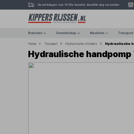
Op werkdagen voor 16.00u besteld, dezelfde dag verzonden
Branches
Gereedschap
Machines
Transport
Hydraulische 
Home
Transport
Hydraulische cilinders
Hydraulische handpomp 