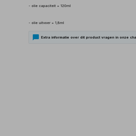
- olie capaciteit = 120ml
- olie uitvoer = 1,8ml
Extra informatie over dit product vragen in onze cha