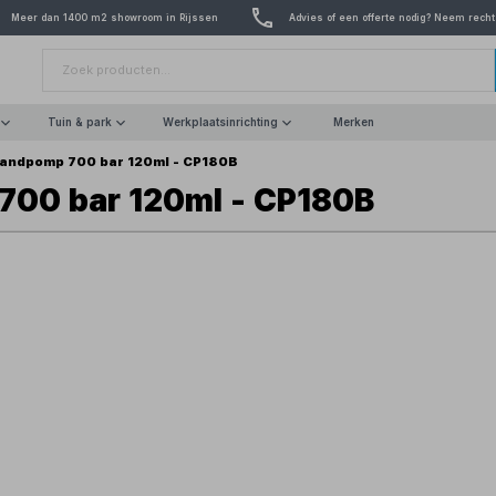
Meer dan 1400 m2 showroom in Rijssen
Advies of een offerte nodig? Neem recht
Tuin & park
Werkplaatsinrichting
Merken
handpomp 700 bar 120ml - CP180B
700 bar 120ml - CP180B