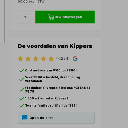
60,00 excl. BTW
In winkelwagen
De voordelen van Kippers
(4,3
/ 5
)
Chat met ons van 9:00 tot 21:00 !
Voor 16.00 u besteld, dezelfde dag
verzonden
(Technische) Vragen ? Bel ons +31 548 51
75 75
1.500 m2 winkel in Rijssen !
Twents familiebedrijf sinds 1992 !
Open de chat