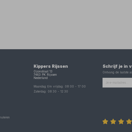
Kippers Rijssen
Schrijf je in
Ozonstraat 13
Ontvang de laatste ac
7463 PK
Rijssen
Nederland
Maandag t/m vrijdag:
08:00
-
17:00
Zaterdag:
08:30
-
12:30
nuleren