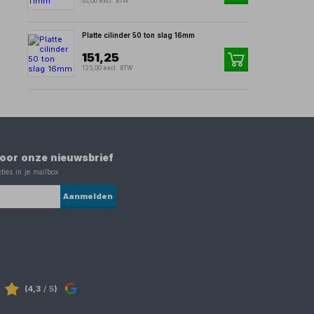
65,00 excl. BTW
Platte cilinder 50 ton slag 16mm
151,25
125,00 excl. BTW
 voor onze nieuwsbrief
ties in je mailbox
Aanmelden
(4,3
/ 5
)