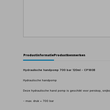
Productinformatie
Productkenmerken
Hydraulische handpomp 700 bar 120ml - CP180B
Hydraulische handpomp
Deze hydraulische hand pomp is geschikt voor perskop, snijko
- max. druk = 700 bar