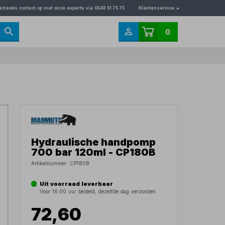
streeks contact op met onze experts via 0548 51 75 75
Klantenservice
0
Hydraulische handpomp
700 bar 120ml - CP180B
Artikelnummer:
CP180B
Uit voorraad leverbaar
Voor 16.00 uur besteld, dezelfde dag verzonden
72,60