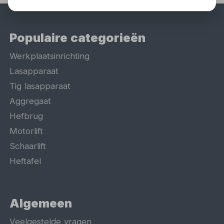
Populaire categorieën
Werkplaatsinrichting
Lasapparaat
Tig lasapparaat
Aggregaat
Hefbrug
Motorlift
Schaarlift
Heftafel
Algemeen
Veelgestelde vragen