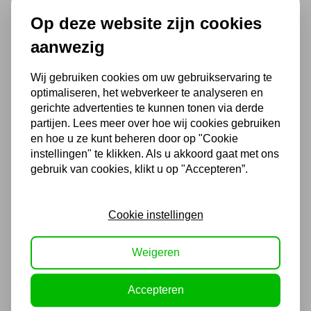
Op deze website zijn cookies
CLIMAMEISTER MCR 60 GC
MOBIELE ELECTRISCHE
aanwezig
BOUWDROGER
Wij gebruiken cookies om uw gebruikservaring te
598,95
optimaliseren, het webverkeer te analyseren en
495,00 excl. BTW
gerichte advertenties te kunnen tonen via derde
partijen. Lees meer over hoe wij cookies gebruiken
en hoe u ze kunt beheren door op "Cookie
INDUSTRIËLE BOUWDROGER
instellingen" te klikken. Als u akkoord gaat met ons
PE 90L/DAG MET POMP
gebruik van cookies, klikt u op "Accepteren”.
1.027,29
849,00 excl. BTW
Cookie instellingen
Weigeren
Accepteren