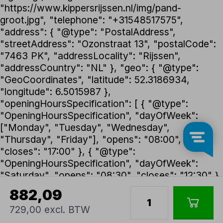
"https://www.kippersrijssen.nl/img/pand-
groot.jpg", "telephone": "+31548517575",
"address": { "@type": "PostalAddress",
"streetAddress": "Ozonstraat 13", "postalCode":
"7463 PK", "addressLocality": "Rijssen",
"addressCountry": "NL" }, "geo": { "@type":
"GeoCoordinates", "latitude": 52.3186934,
"longitude": 6.5015987 },
"openingHoursSpecification": [ { "@type":
"OpeningHoursSpecification", "dayOfWeek":
["Monday", "Tuesday", "Wednesday",
"Thursday", "Friday"], "opens": "08:00",
"closes": "17:00" }, { "@type":
"OpeningHoursSpecification", "dayOfWeek":
"Saturday", "opens": "08:30", "closes": "12:30" }
], "foundingDate": "1992", "founder": { "@type":
882,09
"Person", "name": "Henk Kippers" },
729,00 excl. BTW
"paymentAccepted": ["iDEAL", "Bancontact",