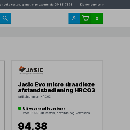
streeks contact op met onze experts via 0548 51 75 75
Klantenservice
0
Jasic Evo micro draadloze
afstandsbediening HRC03
Artikelnummer:
HRC03
Uit voorraad leverbaar
Voor 16.00 uur besteld, dezelfde dag verzonden
94,38