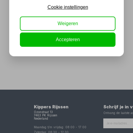
Cookie instellingen
Weigeren
Accepteren
Kippers Rijssen
Schrijf je in
Ozonstraat 13
Ontvang de laatste ac
7463 PK
Rijssen
Nederland
Maandag t/m vrijdag:
08:00
-
17:00
Zaterdag:
08:30
-
12:30