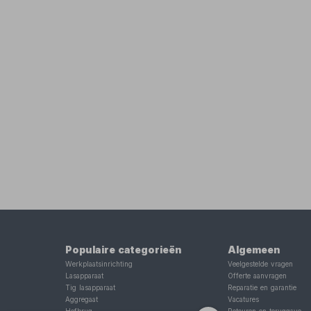
Populaire categorieën
Algemeen
Werkplaatsinrichting
Veelgestelde vragen
Lasapparaat
Offerte aanvragen
Tig lasapparaat
Reparatie en garantie
Aggregaat
Vacatures