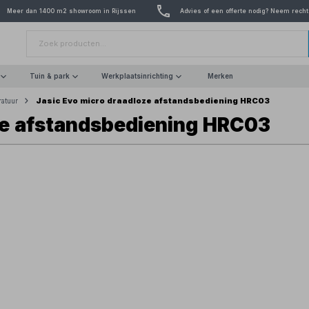
Meer dan 1400 m2 showroom in Rijssen
Advies of een offerte nodig? Neem recht
Tuin & park
Werkplaatsinrichting
Merken
Jasic Evo micro draadloze afstandsbediening HRC03
ratuur
ze afstandsbediening HRC03