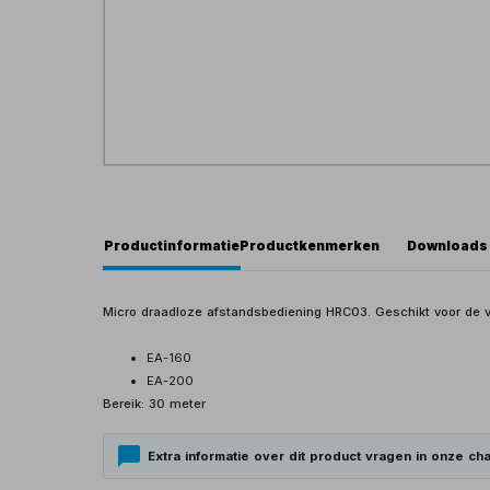
Productinformatie
Productkenmerken
Downloads
Micro draadloze afstandsbediening HRC03. Geschikt voor de 
EA-160
EA-200
Bereik: 30 meter
Extra informatie over dit product vragen in onze cha