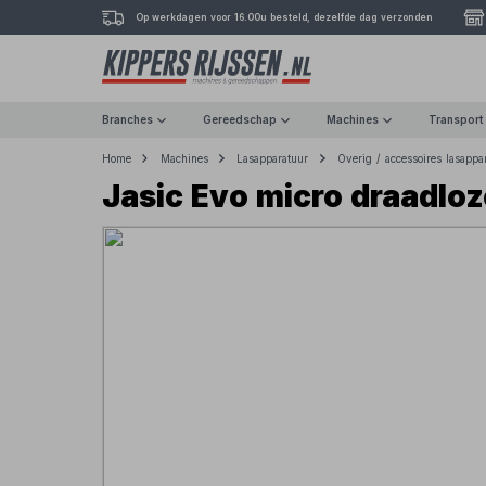
Op werkdagen voor 16.00u besteld, dezelfde dag verzonden
Branches
Gereedschap
Machines
Transport
Home
Machines
Lasapparatuur
Overig / accessoires lasappa
Jasic Evo micro draadlo