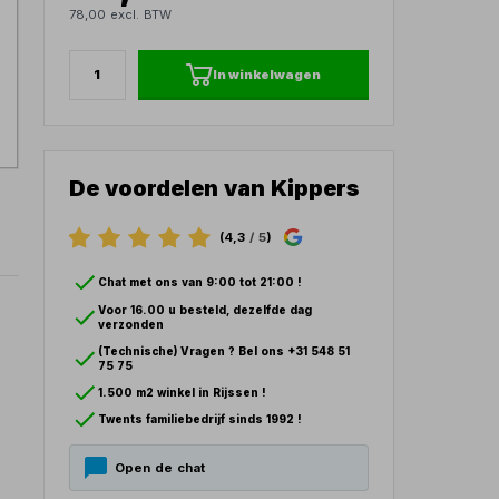
78,00 excl. BTW
In winkelwagen
De voordelen van Kippers
(4,3
/ 5
)
Chat met ons van 9:00 tot 21:00 !
Voor 16.00 u besteld, dezelfde dag
verzonden
(Technische) Vragen ? Bel ons +31 548 51
75 75
1.500 m2 winkel in Rijssen !
Twents familiebedrijf sinds 1992 !
Open de chat