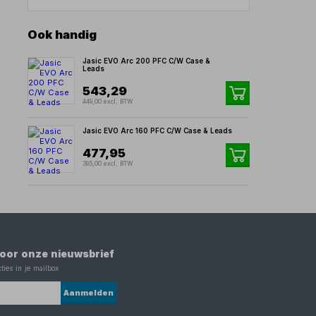
Ook handig
Jasic EVO Arc 200 PFC C/W Case &
Leads
543,29
449,00 excl. BTW
Jasic EVO Arc 160 PFC C/W Case & Leads
477,95
395,00 excl. BTW
 voor onze nieuwsbrief
ties in je mailbox
Aanmelden