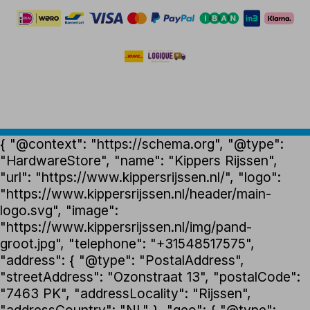
{ "@context": "https://schema.org", "@type":
"HardwareStore", "name": "Kippers Rijssen",
"url": "https://www.kippersrijssen.nl/", "logo":
"https://www.kippersrijssen.nl/header/main-
logo.svg", "image":
"https://www.kippersrijssen.nl/img/pand-
groot.jpg", "telephone": "+31548517575",
"address": { "@type": "PostalAddress",
"streetAddress": "Ozonstraat 13", "postalCode":
"7463 PK", "addressLocality": "Rijssen",
"addressCountry": "NL" }, "geo": { "@type":