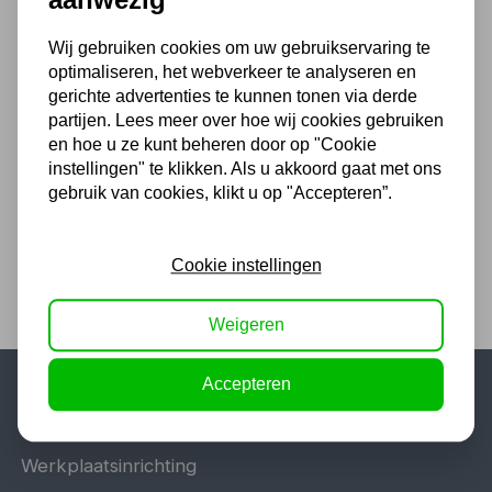
16,50 excl. BTW
Wij gebruiken cookies om uw gebruikservaring te
optimaliseren, het webverkeer te analyseren en
gerichte advertenties te kunnen tonen via derde
Kabelkniptang 500 mm2
partijen. Lees meer over hoe wij cookies gebruiken
72,60
en hoe u ze kunt beheren door op "Cookie
instellingen" te klikken. Als u akkoord gaat met ons
60,00 excl. BTW
gebruik van cookies, klikt u op "Accepteren”.
Cookie instellingen
Weigeren
Accepteren
Populaire categorieën
Werkplaatsinrichting