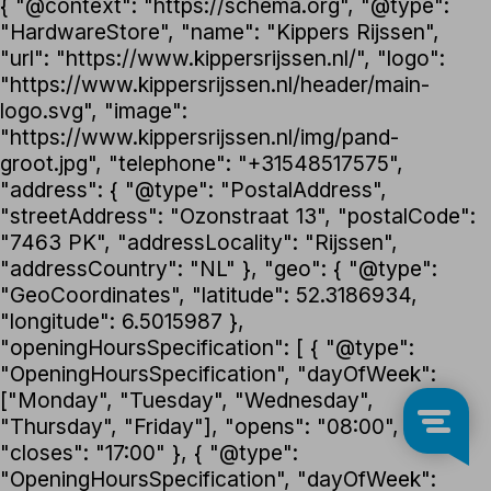
{ "@context": "https://schema.org", "@type":
"HardwareStore", "name": "Kippers Rijssen",
"url": "https://www.kippersrijssen.nl/", "logo":
"https://www.kippersrijssen.nl/header/main-
logo.svg", "image":
"https://www.kippersrijssen.nl/img/pand-
groot.jpg", "telephone": "+31548517575",
"address": { "@type": "PostalAddress",
"streetAddress": "Ozonstraat 13", "postalCode":
"7463 PK", "addressLocality": "Rijssen",
"addressCountry": "NL" }, "geo": { "@type":
"GeoCoordinates", "latitude": 52.3186934,
"longitude": 6.5015987 },
"openingHoursSpecification": [ { "@type":
"OpeningHoursSpecification", "dayOfWeek":
["Monday", "Tuesday", "Wednesday",
"Thursday", "Friday"], "opens": "08:00",
"closes": "17:00" }, { "@type":
"OpeningHoursSpecification", "dayOfWeek":