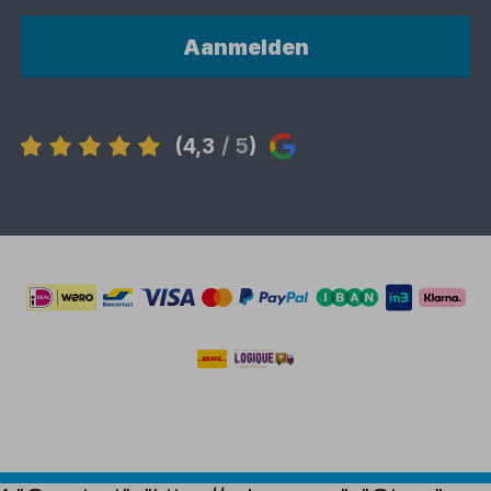
Aanmelden
(4,3
/ 5
)