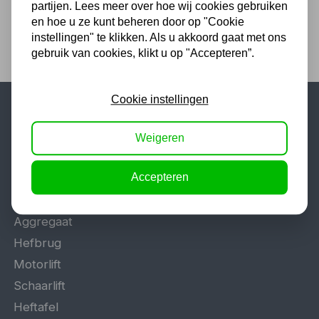
partijen. Lees meer over hoe wij cookies gebruiken
en hoe u ze kunt beheren door op "Cookie
instellingen" te klikken. Als u akkoord gaat met ons
gebruik van cookies, klikt u op "Accepteren”.
Cookie instellingen
Populaire categorieën
Weigeren
Werkplaatsinrichting
Accepteren
Lasapparaat
Tig lasapparaat
Aggregaat
Hefbrug
Motorlift
Schaarlift
Heftafel