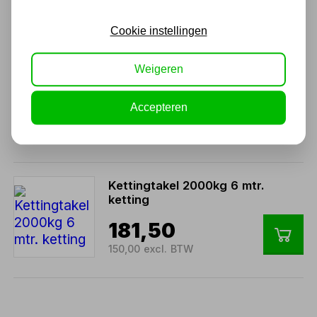
100,00 excl. BTW
Cookie instellingen
Kettingtakel 2000kg 3 mtr.
Weigeren
ketting
Accepteren
145,20
120,00 excl. BTW
Kettingtakel 2000kg 6 mtr.
ketting
181,50
150,00 excl. BTW