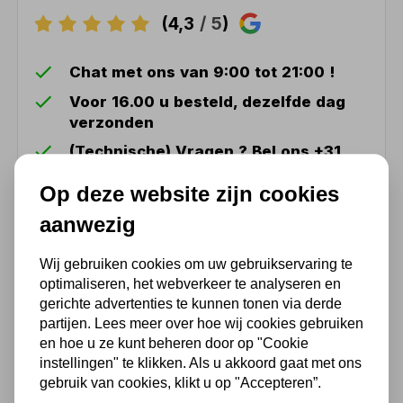
(4,3
/ 5
)
Chat met ons van 9:00 tot 21:00 !
Voor 16.00 u besteld, dezelfde dag
verzonden
(Technische) Vragen ? Bel ons +31
548 51 75 75
Op deze website zijn cookies
1.500 m2 winkel in Rijssen !
aanwezig
Twents familiebedrijf sinds 1992 !
Wij gebruiken cookies om uw gebruikservaring te
optimaliseren, het webverkeer te analyseren en
Ook handig
gerichte advertenties te kunnen tonen via derde
partijen. Lees meer over hoe wij cookies gebruiken
Kettingtakel 1000kg 6 mtr.
en hoe u ze kunt beheren door op "Cookie
ketting
instellingen" te klikken. Als u akkoord gaat met ons
gebruik van cookies, klikt u op "Accepteren”.
121,00