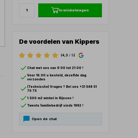
In winkelwagen
De voordelen van Kippers
(4,3
/ 5
)
Chat met ons van 9:00 tot 21:00 !
Voor 16.00 u besteld, dezelfde dag
verzonden
(Technische) Vragen ? Bel ons +31 548 51
75 75
1.500 m2 winkel in Rijssen !
Twents familiebedrijf sinds 1992 !
Open de chat