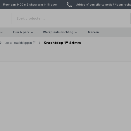
Meer dan 1400 m2 showroom in Rijssen
Advies of een offerte nodig? Neem recht
Tuin & park
Werkplaatsinrichting
Merken
Krachtdop 1'' 44mm
Losse krachtdoppen 1"