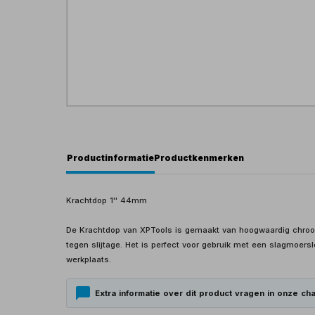
Productinformatie
Productkenmerken
Krachtdop 1'' 44mm
De Krachtdop van XPTools is gemaakt van hoogwaardig chroo
tegen slijtage. Het is perfect voor gebruik met een slagmoersl
werkplaats.
Extra informatie over dit product vragen in onze cha