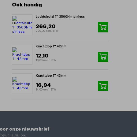
Ook handig
Luchtsleutel 1'' 3500Nm pinless
266,20
220,00 excl. BTW
Krachtdop 1'' 42mm
12,10
10,00 excl. BTW
Krachtdop 1'' 43mm
16,94
14,00 excl. BTW
 voor onze nieuwsbrief
ties in je mailbox