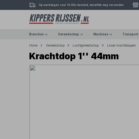
Op werkdagen voor 16.00u besteld, dezelfde dag verzonden
Branches
Gereedschap
Machines
Transport
Home
Gereedschap
Luchtgereedschap
Losse krachtdoppen
Krachtdop 1'' 44mm