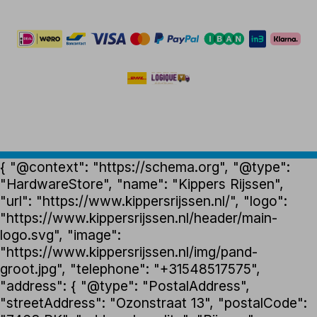
{ "@context": "https://schema.org", "@type":
"HardwareStore", "name": "Kippers Rijssen",
"url": "https://www.kippersrijssen.nl/", "logo":
"https://www.kippersrijssen.nl/header/main-
logo.svg", "image":
"https://www.kippersrijssen.nl/img/pand-
groot.jpg", "telephone": "+31548517575",
"address": { "@type": "PostalAddress",
"streetAddress": "Ozonstraat 13", "postalCode":