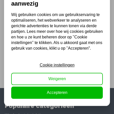
7,74
aanwezig
6,40 excl. BTW
Wij gebruiken cookies om uw gebruikservaring te
optimaliseren, het webverkeer te analyseren en
gerichte advertenties te kunnen tonen via derde
Laselektroden staal rutiel
partijen. Lees meer over hoe wij cookies gebruiken
2,0mm 350mm 188st 2,5kg
en hoe u ze kunt beheren door op "Cookie
22,39
instellingen" te klikken. Als u akkoord gaat met ons
gebruik van cookies, klikt u op "Accepteren”.
18,50 excl. BTW
Cookie instellingen
Weigeren
Accepteren
Populaire categorieën