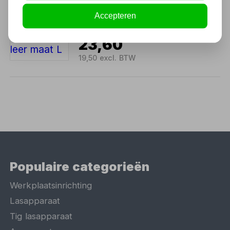
Las monnikskap rundsplit
leer maat L
Accepteren
Niet uit voorraad leverbaar
23,60
19,50 excl. BTW
Populaire categorieën
Werkplaatsinrichting
Lasapparaat
Tig lasapparaat