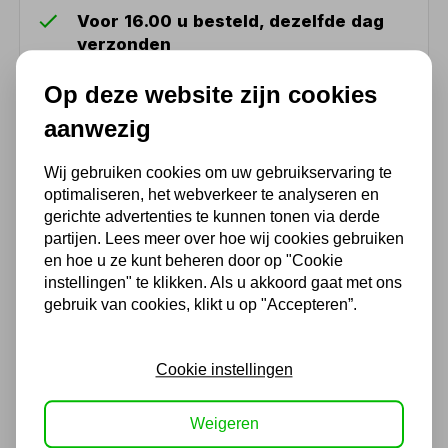
Voor 16.00 u besteld, dezelfde dag
verzonden
(Technische) Vragen ? Bel ons +31
Op deze website zijn cookies
548 51 75 75
aanwezig
1.500 m2 winkel in Rijssen !
Twents familiebedrijf sinds 1992 !
Wij gebruiken cookies om uw gebruikservaring te
optimaliseren, het webverkeer te analyseren en
gerichte advertenties te kunnen tonen via derde
Ook handig
partijen. Lees meer over hoe wij cookies gebruiken
en hoe u ze kunt beheren door op "Cookie
instellingen" te klikken. Als u akkoord gaat met ons
Lasschort rundsplit leer
gebruik van cookies, klikt u op "Accepteren”.
maat 620 x 930 mm
Niet uit voorraad leverbaar
19,97
Cookie instellingen
16,50 excl. BTW
Weigeren