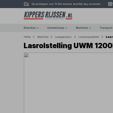
Op werkdagen voor 16.00u besteld, dezelfde dag verzonden
Branches
Gereedschap
Machines
Transport
Lasr
Home
Machines
Lasapparatuur
Lasmanipulatoren
Lasrolstelling UWM 120