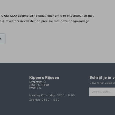
 UWM 1200 Lasrolstelling staat klaar om u te ondersteunen met
d. Investeer in kwaliteit en precisie met deze hoogwaardige
t.
Kippers Rijssen
Schrijf je in
Ozonstraat 13
Ontvang de laatste ac
7463 PK
Rijssen
Nederland
Maandag t/m vrijdag:
08:00
-
17:00
Zaterdag:
08:30
-
12:30