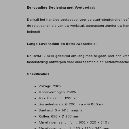
Eenvoudige Bediening met Voetpedaal:
Dankzij het handige voetpedaal voor de start-stopfunctie hee
de rotatiesnelheid van uw werkstuk aanpassen zonder uw han
behoudt.
Lange Levensduur en Betrouwbaarheid:
De UWM 1200 is gebouwd om lang mee te gaan. Met een krach
lasrolstelling ontworpen voor duurzaamheid en betrouwbaarhei
Specificaties:
Voltage: 230V
Motorvermogen: 250W
Max. Belasting: 1200 kg
Diameterbereik: Ø 200 mm ~ Ø 800 mm
Snelheid: 0 ~ 1413 mm/min
Rollen: 656 x Ø 203 mm
Afmetingen aandrijfunit: 600 x 320 x 340 mm
Afmetingen volgunit: 450 x 220 x 340 mm