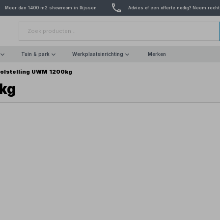
Meer dan 1400 m2 showroom in Rijssen
Advies of een offerte nodig? Neem recht
Tuin & park
Werkplaatsinrichting
Merken
olstelling UWM 1200kg
0kg