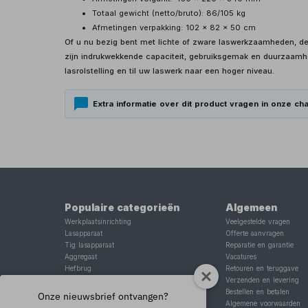
Totaal gewicht (netto/bruto): 86/105 kg
Afmetingen verpakking: 102 x 82 x 50 cm
Of u nu bezig bent met lichte of zware laswerkzaamheden, de
zijn indrukwekkende capaciteit, gebruiksgemak en duurzaamhei
lasrolstelling en til uw laswerk naar een hoger niveau.
Extra informatie over dit product vragen in onze cha
Populaire categorieën
Algemeen
Werkplaatsinrichting
Veelgestelde vragen
Lasapparaat
Offerte aanvragen
Tig lasapparaat
Reparatie en garantie
Aggregaat
Vacatures
Hefbrug
Retouren en teruggave
Motorlift
Verzenden en levering
Schaarlift
Bestellen en betalen
Onze nieuwsbrief ontvangen?
Heftafel
Algemene voorwaarden