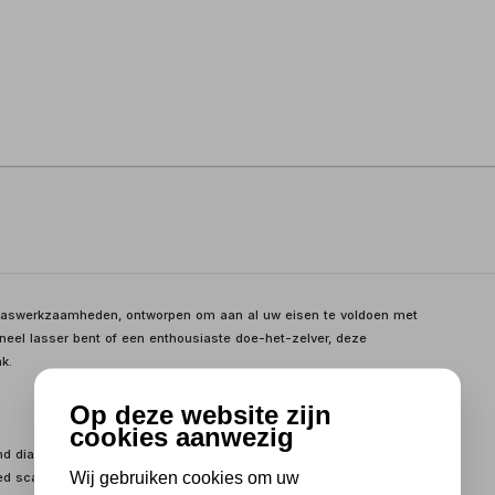
 laswerkzaamheden, ontworpen om aan al uw eisen te voldoen met
oneel lasser bent of een enthousiaste doe-het-zelver, deze
k.
Op deze website zijn
cookies aanwezig
end diameterbereik van Ø 200 mm tot Ø 800 mm, biedt de UWM
Wij gebruiken cookies om uw
ed scala van werkstukken, van klein tot groot.