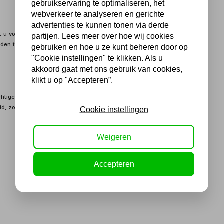
gebruikservaring te optimaliseren, het
webverkeer te analyseren en gerichte
advertenties te kunnen tonen via derde
ft u volledige controle over uw laswerkzaamheden. Hiermee kunt u
partijen. Lees meer over hoe wij cookies
den te hoeven gebruiken, waardoor u nauwkeurigheid en veiligheid
gebruiken en hoe u ze kunt beheren door op
"Cookie instellingen" te klikken. Als u
akkoord gaat met ons gebruik van cookies,
klikt u op "Accepteren”.
tige motor van 250W en een robuuste constructie is deze
d, zodat u jarenlang kunt vertrouwen op consistente prestaties.
Cookie instellingen
Weigeren
Accepteren