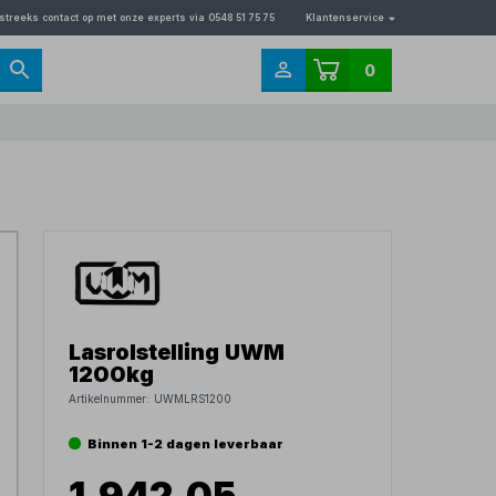
streeks contact op met onze experts via 0548 51 75 75
Klantenservice
0
Lasrolstelling UWM
1200kg
Artikelnummer:
UWMLRS1200
Binnen 1-2 dagen leverbaar
1.942,05