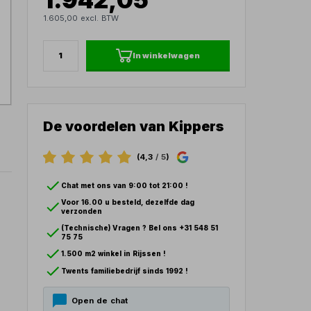
1.605,00 excl. BTW
In winkelwagen
De voordelen van Kippers
(4,3
/ 5
)
Chat met ons van 9:00 tot 21:00 !
Voor 16.00 u besteld, dezelfde dag
verzonden
(Technische) Vragen ? Bel ons +31 548 51
75 75
1.500 m2 winkel in Rijssen !
Twents familiebedrijf sinds 1992 !
Open de chat