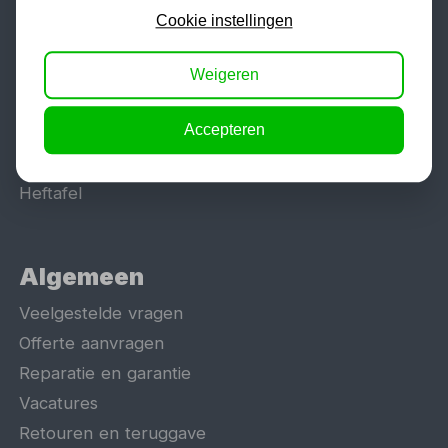
Lasapparaat
Cookie instellingen
Tig lasapparaat
Aggregaat
Weigeren
Hefbrug
Accepteren
Motorlift
Schaarlift
Heftafel
Algemeen
Veelgestelde vragen
Offerte aanvragen
Reparatie en garantie
Vacatures
Retouren en teruggave