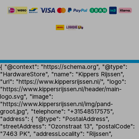
{ "@context": "https://schema.org", "@type":
"HardwareStore", "name": "Kippers Rijssen",
"url": "https://www.kippersrijssen.nl/", "logo":
"https://www.kippersrijssen.nl/header/main-
logo.svg", "image":
"https://www.kippersrijssen.nl/img/pand-
groot.jpg", "telephone": "+31548517575",
"address": { "@type": "PostalAddress",
"streetAddress": "Ozonstraat 13", "postalCode":
"7463 PK", "addressLocality": "Rijssen",