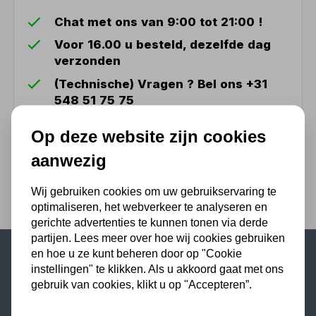
Chat met ons van 9:00 tot 21:00 !
Voor 16.00 u besteld, dezelfde dag
verzonden
(Technische) Vragen ? Bel ons +31
548 51 75 75
1.500 m2 winkel in Rijssen !
Op deze website zijn cookies
Twents familiebedrijf sinds 1992 !
aanwezig
Wij gebruiken cookies om uw gebruikservaring te
optimaliseren, het webverkeer te analyseren en
gerichte advertenties te kunnen tonen via derde
partijen. Lees meer over hoe wij cookies gebruiken
en hoe u ze kunt beheren door op "Cookie
instellingen" te klikken. Als u akkoord gaat met ons
Populaire categorieën
gebruik van cookies, klikt u op "Accepteren”.
Werkplaatsinrichting