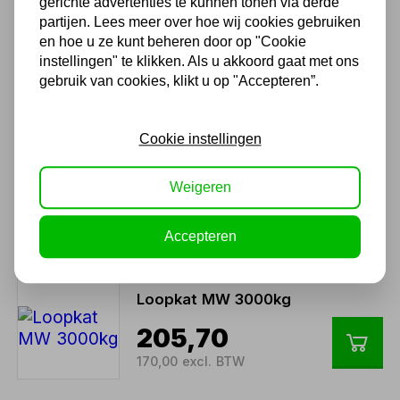
gerichte advertenties te kunnen tonen via derde
Loopkat MW 1000kg
partijen. Lees meer over hoe wij cookies gebruiken
102,85
en hoe u ze kunt beheren door op "Cookie
instellingen" te klikken. Als u akkoord gaat met ons
85,00 excl. BTW
gebruik van cookies, klikt u op "Accepteren”.
Cookie instellingen
Loopkat MW 500kg
78,65
Weigeren
65,00 excl. BTW
Accepteren
Loopkat MW 3000kg
205,70
170,00 excl. BTW