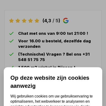
(4,3
/ 5
)
Chat met ons van 9:00 tot 21:00 !
Voor 16.00 u besteld, dezelfde dag
verzonden
(Technische) Vragen ? Bel ons +31
548 51 75 75
1.500 m2 winkel in Rijssen !
Twents familiebedrijf sinds 1992 !
Op deze website zijn cookies
aanwezig
Ook handig
Wij gebruiken cookies om uw gebruikservaring te
optimaliseren, het webverkeer te analyseren en