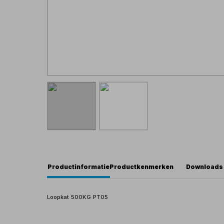
Productinformatie
Productkenmerken
Downloads
Loopkat 500KG PT05