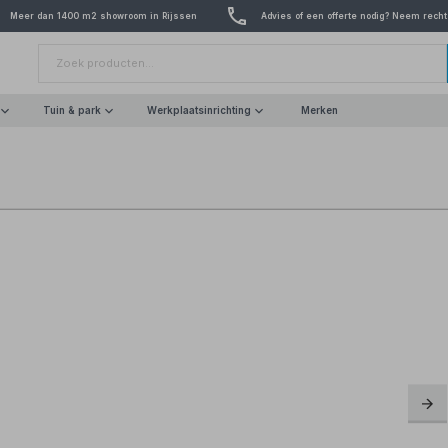
Meer dan 1400 m2 showroom in Rijssen
Advies of een offerte nodig? Neem recht
Tuin & park
Werkplaatsinrichting
Merken