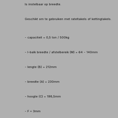
Is instelbaar op breedte.
Geschikt om te gebruiken met rateltakels of kettingtakels.
- capaciteit = 0,5 ton / 500kg
- I-balk breedte / afstelbereik (M) = 64 - 140mm
- lengte (B) = 212mm
- breedte (A) = 230mm
- hoogte (C) = 198,5mm
- F = 3mm