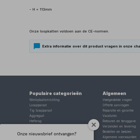
- H = 113mm
Onze loopkatten voldoen aan de CE-normen.
Extra informatie over dit product vragen in onze cha
Populaire categorieën
Algemeen
Werkplaatsinrichting
Veelgestelde vragen
Lasapparaat
Offerte aanvragen
Tig lasapparaat
Reparatie en garantie
Aggregaat
Vacatures
Hefbrug
Retouren en teruggave
Motorlift
Verzenden en levering
Schaarlift
Bestellen en betalen
Onze nieuwsbrief ontvangen?
Heftafel
Algemene voorwaarden