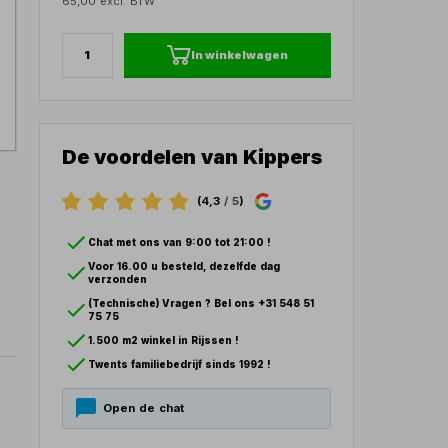
65,00 excl. BTW
In winkelwagen
De voordelen van Kippers
(4,3
/ 5
)
Chat met ons van 9:00 tot 21:00 !
Voor 16.00 u besteld, dezelfde dag
verzonden
(Technische) Vragen ? Bel ons +31 548 51
75 75
1.500 m2 winkel in Rijssen !
Twents familiebedrijf sinds 1992 !
Open de chat