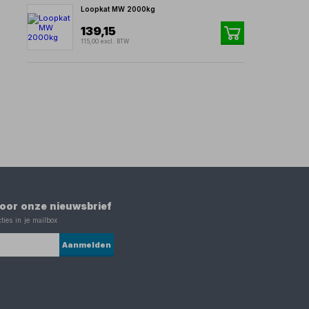
Loopkat MW 2000kg
139,15
115,00 excl. BTW
 voor onze nieuwsbrief
ties in je mailbox
Aanmelden