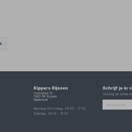
t.
Kippers Rijssen
Schrijf je in
Ozonstraat 13
Ontvang de laatste ac
7463 PK
Rijssen
Nederland
Maandag t/m vrijdag:
08:00
-
17:00
Zaterdag:
08:30
-
12:30