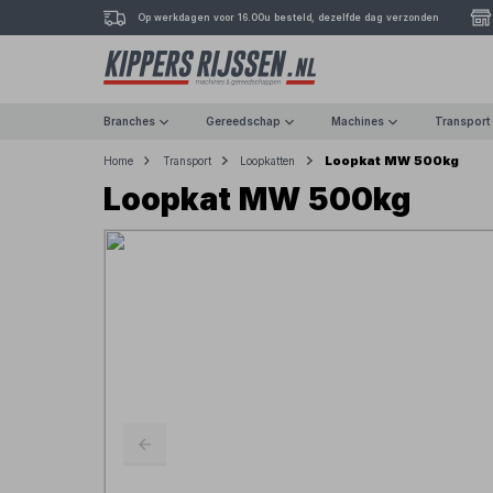
Op werkdagen voor 16.00u besteld, dezelfde dag verzonden
Branches
Gereedschap
Machines
Transport
Loopkat MW 500kg
Home
Transport
Loopkatten
Loopkat MW 500kg