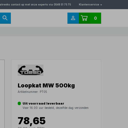
streeks contact op met onze experts via 0548 51 75 75
Klantenservice
0
Loopkat MW 500kg
Artikelnummer:
PT05
Uit voorraad leverbaar
Voor 16.00 uur besteld, dezelfde dag verzonden
78,65