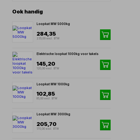
Ook handig
Loopkat MW 5000kg
284,35
235,00 excl. BTW
Elektrische loopkat 1000kg voor takels
145,20
120,00 excl. BTW
Loopkat MW 1000kg
102,85
85,00 excl. BTW
Loopkat MW 3000kg
205,70
170,00 excl. BTW