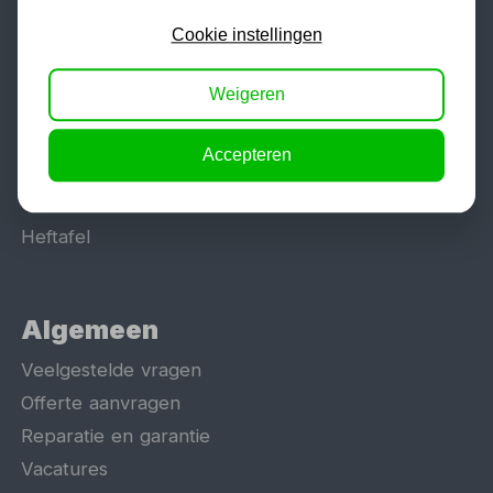
Werkplaatsinrichting
Cookie instellingen
Lasapparaat
Tig lasapparaat
Weigeren
Aggregaat
Hefbrug
Accepteren
Motorlift
Schaarlift
Heftafel
Algemeen
Veelgestelde vragen
Offerte aanvragen
Reparatie en garantie
Vacatures