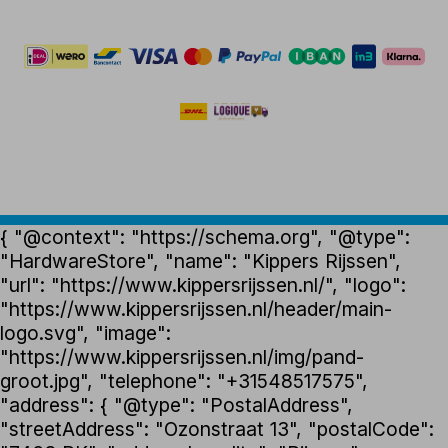
{ "@context": "https://schema.org", "@type":
"HardwareStore", "name": "Kippers Rijssen",
"url": "https://www.kippersrijssen.nl/", "logo":
"https://www.kippersrijssen.nl/header/main-
logo.svg", "image":
"https://www.kippersrijssen.nl/img/pand-
groot.jpg", "telephone": "+31548517575",
"address": { "@type": "PostalAddress",
"streetAddress": "Ozonstraat 13", "postalCode":