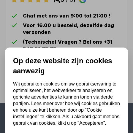
Chat met ons van 9:00 tot 21:00 !
Voor 16.00 u besteld, dezelfde dag
verzonden
(Technische) Vragen ? Bel ons +31
548 51 75 75
1.500 m2 winkel in Rijssen !
Op deze website zijn cookies
Twents familiebedrijf sinds 1992 !
aanwezig
Wij gebruiken cookies om uw gebruikservaring te
optimaliseren, het webverkeer te analyseren en
gerichte advertenties te kunnen tonen via derde
partijen. Lees meer over hoe wij cookies gebruiken
en hoe u ze kunt beheren door op "Cookie
instellingen" te klikken. Als u akkoord gaat met ons
Populaire categorieën
gebruik van cookies, klikt u op "Accepteren”.