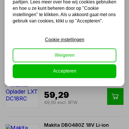
partijen. Lees meer over hoe wij cookies gebruiken
92,50 excl. BTW
en hoe u ze kunt beheren door op "Cookie
instellingen" te klikken. Als u akkoord gaat met ons
gebruik van cookies, klikt u op "Accepteren”.
Makita BL1850B 18V Li-Ion
accu 5.0Ah met LED-
indicator
Cookie instellingen
94,99
Weigeren
78,50 excl. BTW
Accepteren
Makita Oplader LXT DC18RC
59,29
49,00 excl. BTW
Makita DBO480Z 18V Li-ion