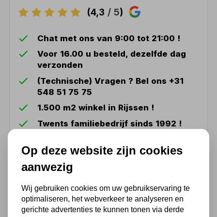
(4,3
/ 5
)
Chat met ons van 9:00 tot 21:00 !
Voor 16.00 u besteld, dezelfde dag
verzonden
(Technische) Vragen ? Bel ons +31
548 51 75 75
1.500 m2 winkel in Rijssen !
Twents familiebedrijf sinds 1992 !
Op deze website zijn cookies
Ook handig
aanwezig
Makita DC18RD 9,6V - 18V
Wij gebruiken cookies om uw gebruikservaring te
Dubbele Snellader
optimaliseren, het webverkeer te analyseren en
gerichte advertenties te kunnen tonen via derde
111,93