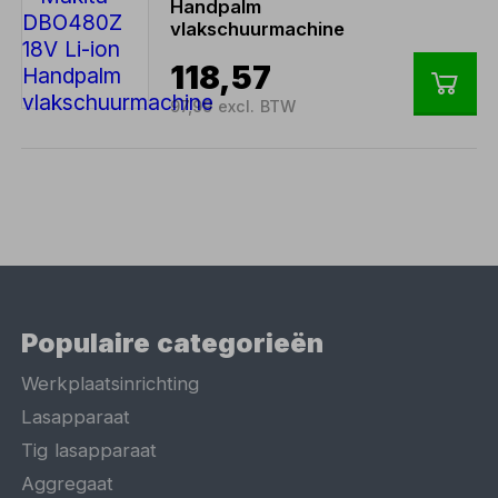
Handpalm
vlakschuurmachine
118,57
97,99 excl. BTW
Populaire categorieën
Werkplaatsinrichting
Lasapparaat
Tig lasapparaat
Aggregaat