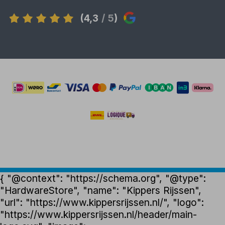
(4,3
/ 5
)
{ "@context": "https://schema.org", "@type":
"HardwareStore", "name": "Kippers Rijssen",
"url": "https://www.kippersrijssen.nl/", "logo":
"https://www.kippersrijssen.nl/header/main-