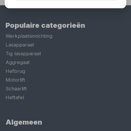
Populaire categorieën
Werkplaatsinrichting
Lasapparaat
Tig lasapparaat
Aggregaat
Hefbrug
Motorlift
Schaarlift
Heftafel
Algemeen