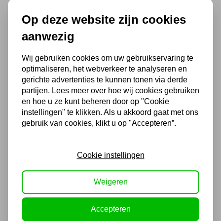
Op deze website zijn cookies
Makita BL1850B 18V Li-Ion
accu 5.0Ah met LED-
aanwezig
indicator
Wij gebruiken cookies om uw gebruikservaring te
94,99
optimaliseren, het webverkeer te analyseren en
78,50 excl. BTW
gerichte advertenties te kunnen tonen via derde
partijen. Lees meer over hoe wij cookies gebruiken
en hoe u ze kunt beheren door op "Cookie
instellingen" te klikken. Als u akkoord gaat met ons
Makita Oplader LXT DC18RC
gebruik van cookies, klikt u op "Accepteren”.
59,29
49,00 excl. BTW
Cookie instellingen
Weigeren
Accepteren