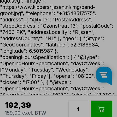
logo.svg", "image":
"https://www.kippersrijssen.nl/img/pand-
groot.jpg", "telephone": "+31548517575",
"address": { "@type": "PostalAddress",
"streetAddress": "Ozonstraat 13", "postalCode":
"7463 PK", "addressLocality": "Rijssen",
"addressCountry": "NL" }, "geo": { "@type":
"GeoCoordinates", "latitude": 52.3186934,
"longitude": 6.5015987 },
"openingHoursSpecification": [ { "@type":
"OpeningHoursSpecification", "dayOfWeek":
["Monday", "Tuesday", "Wednesday",
"Thursday", "Friday"], "opens": "08:00",
"closes": "17:00" }, { "@type":
"OpeningHoursSpecification", "dayOfWeek":
"Saturday", "opens": "08:30", "closes": "12:30" }
], "foundingDate": "1992", "founder": { "@type":
192,39
"Person", "name": "Henk Kippers" },
159,00 excl. BTW
"paymentAccepted": ["iDEAL", "Bancontact",