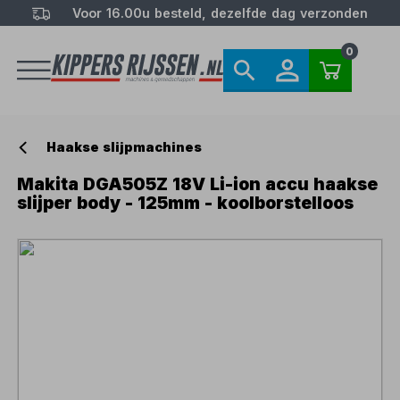
Voor 16.00u besteld, dezelfde dag verzonden
0
Haakse slijpmachines
Makita DGA505Z 18V Li-ion accu haakse
slijper body - 125mm - koolborstelloos