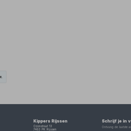
t.
Kippers Rijssen
Schrijf je in
Ozonstraat 13
Ontvang de laatste ac
7463 PK
Rijssen