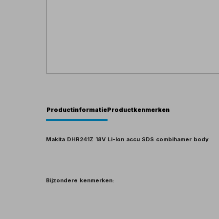
Productinformatie
Productkenmerken
Makita DHR241Z 18V Li-Ion accu SDS combihamer body
Bijzondere kenmerken: