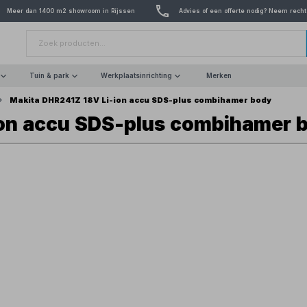
Meer dan 1400 m2 showroom in Rijssen
Advies of een offerte nodig? Neem recht
Tuin & park
Werkplaatsinrichting
Merken
Makita DHR241Z 18V Li-ion accu SDS-plus combihamer body
ion accu SDS-plus combihamer 