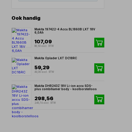
Ook handig
Makita 197422-4 Accu BL1860B LXT 18V
6,0Ah
107,09
88,50 excl. BTW
Makita Oplader LXT DC18RC
59,29
49,00 excl. BTW
Makita DHR243Z 18V Li-ion accu SDS-
plus combihamer body - koolborstelloos
298,56
246,74 excl. BTW