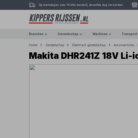
Op werkdagen voor 16.00u besteld, dezelfde dag verzonden
Branches
Gereedschap
Machines
Transport
Home
Gereedschap
Elektrisch gereedschap
Accumachines
Makita DHR241Z 18V Li-