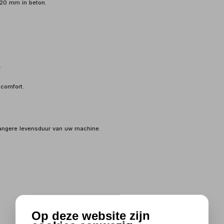
 20 mm in beton.
.
 comfort.
langere levensduur van uw machine.
Op deze website zijn