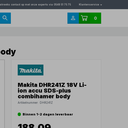
streeks contact op met onze experts via 0548 51 75 75
Klantenservice
0
body
Makita DHR241Z 18V Li-
ion accu SDS-plus
combihamer body
Artikelnummer:
DHR241Z
Binnen 1-2 dagen leverbaar
188,09