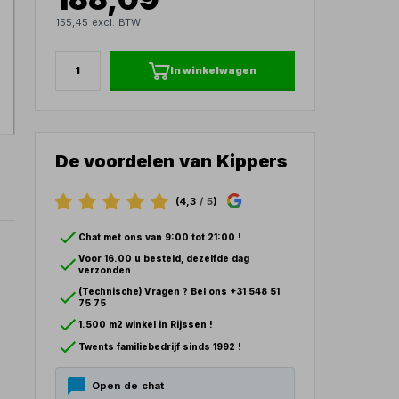
155,45 excl. BTW
In winkelwagen
De voordelen van Kippers
(4,3
/ 5
)
Chat met ons van 9:00 tot 21:00 !
Voor 16.00 u besteld, dezelfde dag
verzonden
(Technische) Vragen ? Bel ons +31 548 51
75 75
1.500 m2 winkel in Rijssen !
Twents familiebedrijf sinds 1992 !
Open de chat