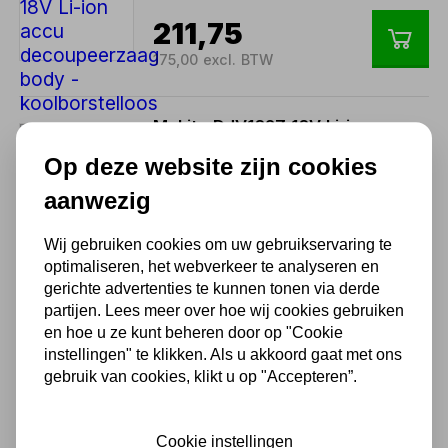
211,75
175,00 excl. BTW
Makita DJV182Z 18V Li-ion
accu decoupeerzaag body -
Op deze website zijn cookies
koolborstelloos
aanwezig
231,36
191,21 excl. BTW
Wij gebruiken cookies om uw gebruikservaring te
optimaliseren, het webverkeer te analyseren en
gerichte advertenties te kunnen tonen via derde
Makita BL1850B 18V Li-Ion
partijen. Lees meer over hoe wij cookies gebruiken
accu 5.0Ah met LED-
en hoe u ze kunt beheren door op "Cookie
indicator
instellingen" te klikken. Als u akkoord gaat met ons
gebruik van cookies, klikt u op "Accepteren”.
94,99
78,50 excl. BTW
Cookie instellingen