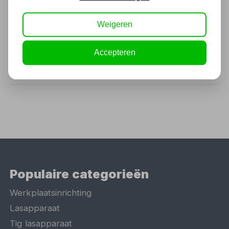
Makita Oplader LXT DC18RC
Weigeren
59,29
Accepteren
49,00 excl. BTW
Populaire categorieën
Werkplaatsinrichting
Lasapparaat
Tig lasapparaat