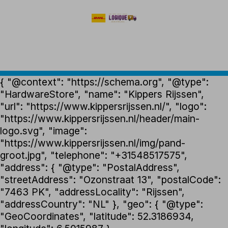
{ "@context": "https://schema.org", "@type":
"HardwareStore", "name": "Kippers Rijssen",
"url": "https://www.kippersrijssen.nl/", "logo":
"https://www.kippersrijssen.nl/header/main-
logo.svg", "image":
"https://www.kippersrijssen.nl/img/pand-
groot.jpg", "telephone": "+31548517575",
"address": { "@type": "PostalAddress",
"streetAddress": "Ozonstraat 13", "postalCode":
"7463 PK", "addressLocality": "Rijssen",
"addressCountry": "NL" }, "geo": { "@type":
"GeoCoordinates", "latitude": 52.3186934,