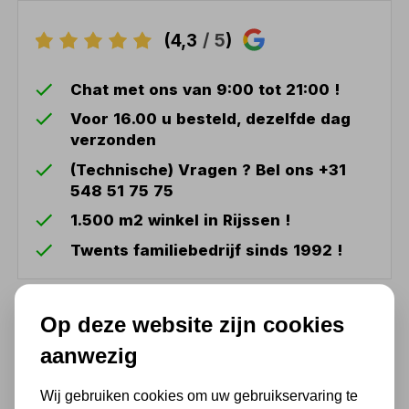
(4,3
/ 5
)
Chat met ons van 9:00 tot 21:00 !
Voor 16.00 u besteld, dezelfde dag
verzonden
(Technische) Vragen ? Bel ons +31
548 51 75 75
1.500 m2 winkel in Rijssen !
Twents familiebedrijf sinds 1992 !
Ook handig
Op deze website zijn cookies
aanwezig
Makita BL1850B 18V Li-Ion
accu 5.0Ah met LED-
Wij gebruiken cookies om uw gebruikservaring te
indicator