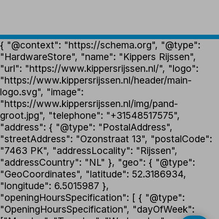
{ "@context": "https://schema.org", "@type":
"HardwareStore", "name": "Kippers Rijssen",
"url": "https://www.kippersrijssen.nl/", "logo":
"https://www.kippersrijssen.nl/header/main-
logo.svg", "image":
"https://www.kippersrijssen.nl/img/pand-
groot.jpg", "telephone": "+31548517575",
"address": { "@type": "PostalAddress",
"streetAddress": "Ozonstraat 13", "postalCode":
"7463 PK", "addressLocality": "Rijssen",
"addressCountry": "NL" }, "geo": { "@type":
"GeoCoordinates", "latitude": 52.3186934,
"longitude": 6.5015987 },
"openingHoursSpecification": [ { "@type":
"OpeningHoursSpecification", "dayOfWeek":