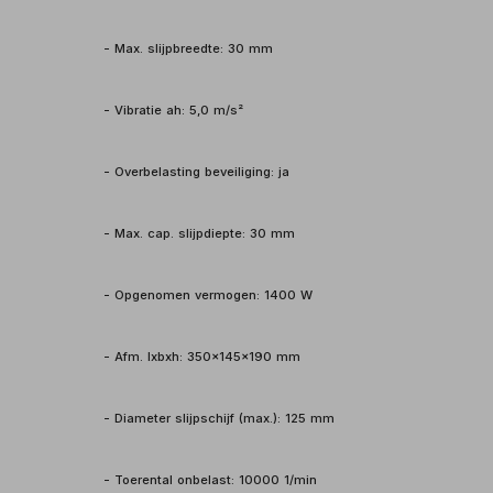
- Max. slijpbreedte: 30 mm
- Vibratie ah: 5,0 m/s²
- Overbelasting beveiliging: ja
- Max. cap. slijpdiepte: 30 mm
- Opgenomen vermogen: 1400 W
- Afm. lxbxh: 350x145x190 mm
- Diameter slijpschijf (max.): 125 mm
- Toerental onbelast: 10000 1/min