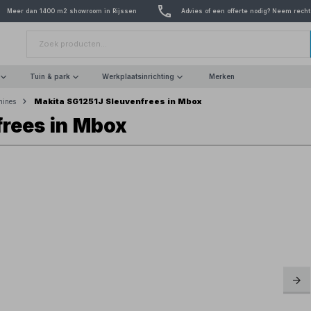
Meer dan 1400 m2 showroom in Rijssen
Advies of een offerte nodig? Neem recht
Tuin & park
Werkplaatsinrichting
Merken
Makita SG1251J Sleuvenfrees in Mbox
hines
rees in Mbox