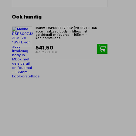
Ook handig
Makita DSP600ZJ2 36V (2x 18V) Li-ion
accu invalzaag body in Mbox met
geleiderail en foudraal - 165mm -
koolborstelloos
541,50
447,52 excl. BTW