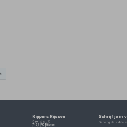
t.
Kippers Rijssen
Schrijf je in
Ozonstraat 13
Ontvang de laatste ac
7463 PK
Rijssen