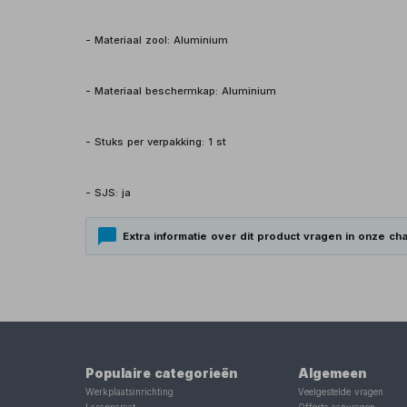
- Materiaal zool: Aluminium
- Materiaal beschermkap: Aluminium
- Stuks per verpakking: 1 st
- SJS: ja
Extra informatie over dit product vragen in onze cha
Populaire categorieën
Algemeen
Werkplaatsinrichting
Veelgestelde vragen