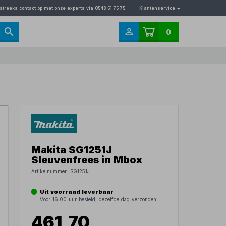
streeks contact op met onze experts via 0548 51 75 75
Klantenservice
0
Makita SG1251J
Sleuvenfrees in Mbox
Artikelnummer:
SG1251J
Uit voorraad leverbaar
Voor 16.00 uur besteld, dezelfde dag verzonden
461,70