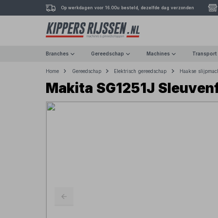
Op werkdagen voor 16.00u besteld, dezelfde dag verzonden
Branches
Gereedschap
Machines
Transport
Home
Gereedschap
Elektrisch gereedschap
Haakse slijpmac
Makita SG1251J Sleuvenf