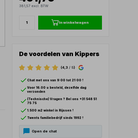
381,57 excl. BTW
In winkelwagen
De voordelen van Kippers
(4,3
/ 5
)
Chat met ons van 9:00 tot 21:00 !
Voor 16.00 u besteld, dezelfde dag
verzonden
(Technische) Vragen ? Bel ons +31 548 51
75 75
1.500 m2 winkel in Rijssen !
Twents familiebedrijf sinds 1992 !
Open de chat