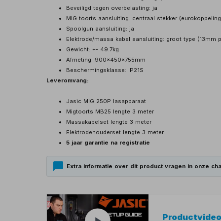
Beveiligd tegen overbelasting: ja
MIG toorts aansluiting: centraal stekker (eurokoppeling
Spoolgun aansluiting: ja
Elektrode/massa kabel aansluiting: groot type (13mm 
Gewicht: +- 49.7kg
Afmeting: 900x450x755mm
Beschermingsklasse: IP21S
Leveromvang:
Jasic MIG 250P lasapparaat
Migtoorts MB25 lengte 3 meter
Massakabelset lengte 3 meter
Elektrodehouderset lengte 3 meter
5 jaar garantie na registratie
Extra informatie over dit product vragen in onze cha
Productvide