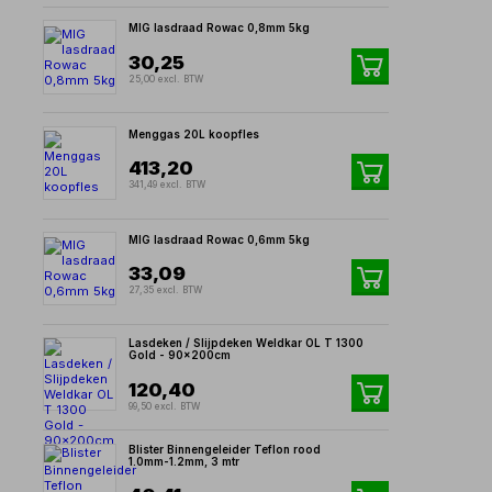
MIG lasdraad Rowac 0,8mm 5kg
30,25
25,00 excl. BTW
Menggas 20L koopfles
413,20
341,49 excl. BTW
MIG lasdraad Rowac 0,6mm 5kg
33,09
27,35 excl. BTW
Lasdeken / Slijpdeken Weldkar OL T 1300
Gold - 90x200cm
120,40
99,50 excl. BTW
Blister Binnengeleider Teflon rood
1.0mm-1.2mm, 3 mtr