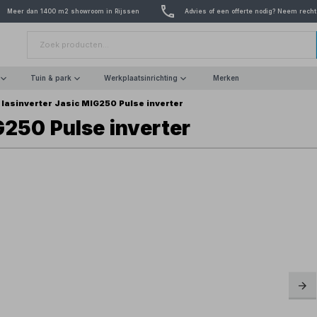
Meer dan 1400 m2 showroom in Rijssen
Advies of een offerte nodig? Neem recht
Tuin & park
Werkplaatsinrichting
Merken
 lasinverter Jasic MIG250 Pulse inverter
G250 Pulse inverter