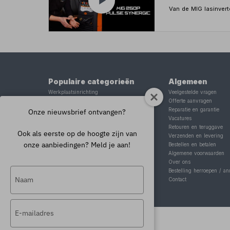
Van de MIG lasinvert
Populaire categorieën
Algemeen
Werkplaatsinrichting
Veelgestelde vragen
Lasapparaat
Offerte aanvragen
Tig lasapparaat
Reparatie en garantie
Onze nieuwsbrief ontvangen?
Aggregaat
Vacatures
Hefbrug
Retouren en teruggave
Ook als eerste op de hoogte zijn van
Motorlift
Verzenden en levering
onze aanbiedingen? Meld je aan!
Schaarlift
Bestellen en betalen
Heftafel
Algemene voorwaarden
Over ons
Typ
Bestelling herroepen / an
Contact
je
naam
Typ
in
je
e-