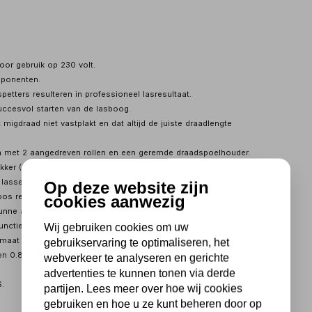
oor gebruik op 230 volt.
mponenten.
petters resulteren in professioneel lasresultaat.
ccesvol starten van de lasboog.
migdraad niet vastplakt en dat altijd de juiste draadlengte
m met 2 aangedreven rollen en een geremde draadspoelhouder.
ekker (euro connector).
 lassen met gasloos fluxcore migdraad.
Op deze website zijn
cookies aanwezig
s regelbaar, hierdoor altijd juist af te stellen voor iedere lasklus.
nne autoplaat t/m dikkere staal constructies.
unctie, Anti Stick functie en een automatische Arc Force regeling.
Wij gebruiken cookies om uw
e maat D300 (K300 met adapter).
gebruikservaring te optimaliseren, het
 en 0.8mm tot 1.0mm voor aluminium.
webverkeer te analyseren en gerichte
advertenties te kunnen tonen via derde
S.
partijen. Lees meer over hoe wij cookies
gebruiken en hoe u ze kunt beheren door op