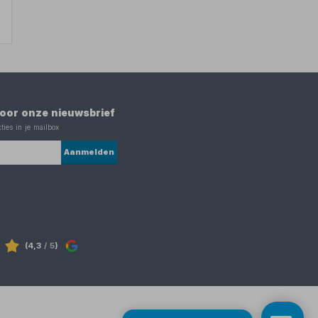
 voor onze nieuwsbrief
ties in je mailbox
Aanmelden
(4,3
/ 5
)