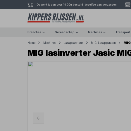
Op werkdagen voor 16.00u besteld, dezelfde dag verzonden
Branches
Gereedschap
Machines
Transport
MIG
Home
Machines
Lasapparatuur
MIG Lasapparaten
MIG lasinverter Jasic MI