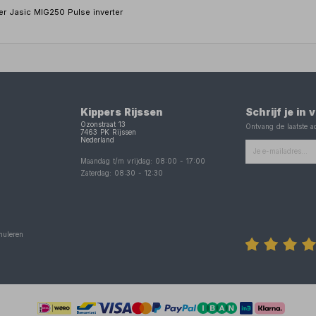
er Jasic MIG250 Pulse inverter
Kippers Rijssen
Schrijf je in
Ozonstraat 13
Ontvang de laatste ac
7463 PK
Rijssen
Nederland
Maandag t/m vrijdag:
08:00
-
17:00
Zaterdag:
08:30
-
12:30
nuleren