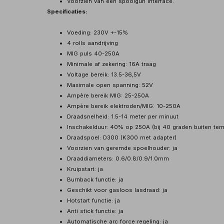
Voorzien van een spoolgun interface.
Specificaties:
Voeding: 230V +-15%
4 rolls aandrijving
MIG puls 40-250A
Minimale af zekering: 16A traag
Voltage bereik: 13.5-36,5V
Maximale open spanning: 52V
Ampère bereik MIG: 25-250A
Ampère bereik elektroden/MIG: 10-250A
Draadsnelheid: 1.5-14 meter per minuut
Inschakelduur: 40% op 250A (bij 40 graden buiten tem
Draadspoel: D300 (K300 met adapter)
Voorzien van geremde spoelhouder: ja
Draaddiameters: 0.6/0.8/0.9/1.0mm
Kruipstart: ja
Burnback functie: ja
Geschikt voor gasloos lasdraad: ja
Hotstart functie: ja
Anti stick functie: ja
Automatische arc force regeling: ja