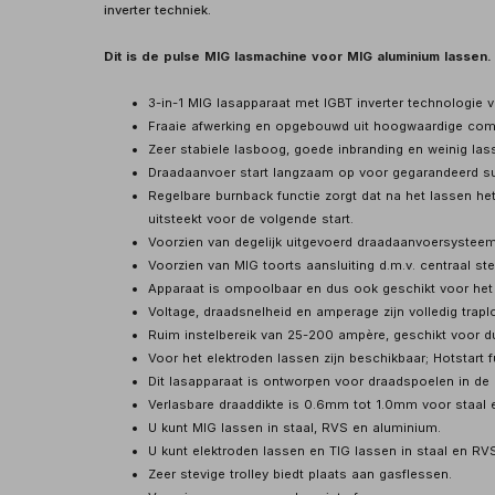
inverter techniek.
Dit is de pulse MIG lasmachine voor MIG aluminium lassen.
3-in-1 MIG lasapparaat met IGBT inverter technologie v
Fraaie afwerking en opgebouwd uit hoogwaardige co
Zeer stabiele lasboog, goede inbranding en weinig lass
Draadaanvoer start langzaam op voor gegarandeerd su
Regelbare burnback functie zorgt dat na het lassen het 
uitsteekt voor de volgende start.
Voorzien van degelijk uitgevoerd draadaanvoersystee
Voorzien van MIG toorts aansluiting d.m.v. centraal st
Apparaat is ompoolbaar en dus ook geschikt voor het
Voltage, draadsnelheid en amperage zijn volledig traploo
Ruim instelbereik van 25-200 ampère, geschikt voor du
Voor het elektroden lassen zijn beschikbaar; Hotstart f
Dit lasapparaat is ontworpen voor draadspoelen in d
Verlasbare draaddikte is 0.6mm tot 1.0mm voor staal
U kunt MIG lassen in staal, RVS en aluminium.
U kunt elektroden lassen en TIG lassen in staal en RV
Zeer stevige trolley biedt plaats aan gasflessen.