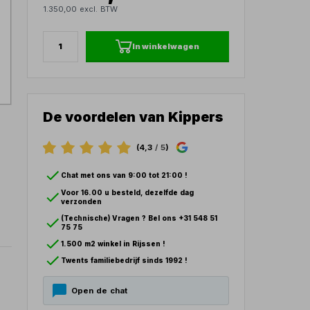
1.350,00 excl. BTW
In winkelwagen
De voordelen van Kippers
(4,3
/ 5
)
Chat met ons van 9:00 tot 21:00 !
Voor 16.00 u besteld, dezelfde dag
verzonden
(Technische) Vragen ? Bel ons +31 548 51
75 75
1.500 m2 winkel in Rijssen !
Twents familiebedrijf sinds 1992 !
Open de chat