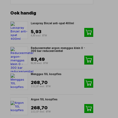
Ook handig
Lasspray Binzel anti-spat 400ml
5,93
4,90 excl. BTW
Reduceermeter argon-menggas klein 0 -
300 bar reduceerventiel
83,49
69,00 excl. BTW
Menggas 10L koopfles
268,70
222,07 excl. BTW
Argon 10L koopfles
268,70
222,07 excl. BTW