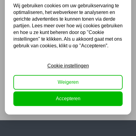
Wij gebruiken cookies om uw gebruikservaring te
optimaliseren, het webverkeer te analyseren en
(4,3
/ 5
)
gerichte advertenties te kunnen tonen via derde
partijen. Lees meer over hoe wij cookies gebruiken
Chat met ons van 9:00 tot 21:00 !
en hoe u ze kunt beheren door op "Cookie
instellingen" te klikken. Als u akkoord gaat met ons
Voor 16.00 u besteld, dezelfde dag
gebruik van cookies, klikt u op "Accepteren”.
verzonden
(Technische) Vragen ? Bel ons +31
548 51 75 75
Cookie instellingen
1.500 m2 winkel in Rijssen !
Weigeren
Twents familiebedrijf sinds 1992 !
Accepteren