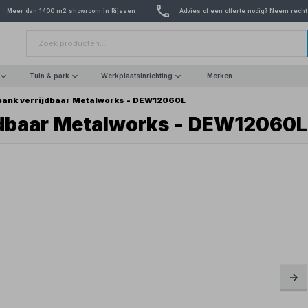
Meer dan 1400 m2 showroom in Rijssen
Advies of een offerte nodig? Neem recht
Tuin & park
Werkplaatsinrichting
Merken
bank verrijdbaar Metalworks - DEW12060L
jdbaar Metalworks - DEW12060L