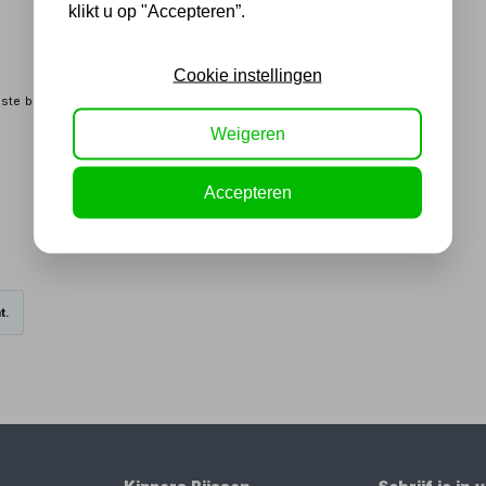
klikt u op "Accepteren”.
Cookie instellingen
iste beuken fineer afwerking
Weigeren
Accepteren
t.