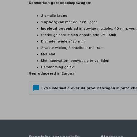
Kenmerken gereedschapswagen:
2 smalle lades
1 opbergvak
met deur en ligger
Ingelegd bovenblad
in stevige multiplex 40 mm, vern
Sterke gelaste stalen constructie
uit 1 stuk
Diameter
wielen
125 mm
2 vaste wielen, 2 draaibaar met rem
Met
slot
Met handvat om eenvoudig te verrijden
Hammerslag gelakt
Geproduceerd in Europa
Extra informatie over dit product vragen in onze cha