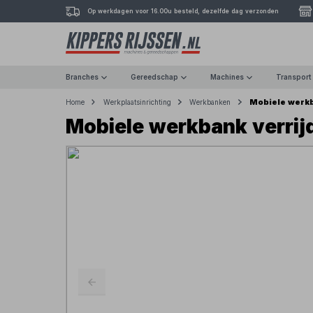
Op werkdagen voor 16.00u besteld, dezelfde dag verzonden
Branches
Gereedschap
Machines
Transport
Mobiele werk
Home
Werkplaatsinrichting
Werkbanken
Mobiele werkbank verri