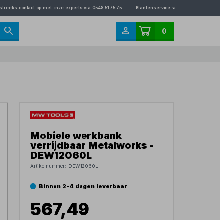
streeks contact op met onze experts via 0548 51 75 75
Klantenservice
0
Mobiele werkbank
verrijdbaar Metalworks -
DEW12060L
Artikelnummer:
DEW12060L
Binnen 2-4 dagen leverbaar
567,49