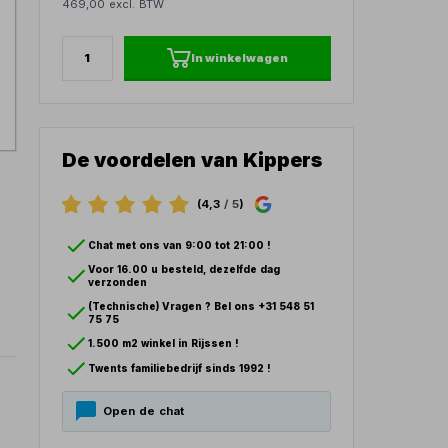
469,00 excl. BTW
In winkelwagen
De voordelen van Kippers
(4,3
/ 5
)
Chat met ons van 9:00 tot 21:00 !
Voor 16.00 u besteld, dezelfde dag
verzonden
(Technische) Vragen ? Bel ons +31 548 51
75 75
1.500 m2 winkel in Rijssen !
Twents familiebedrijf sinds 1992 !
Open de chat