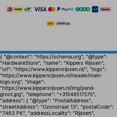
{ "@context": "https://schema.org", "@type":
"HardwareStore", "name": "Kippers Rijssen",
"url": "https://www.kippersrijssen.nl/", "logo":
"https://www.kippersrijssen.nl/header/main-
logo.svg", "image":
"https://www.kippersrijssen.nl/img/pand-
groot.jpg", "telephone": "+31548517575",
"address": { "@type": "PostalAddress",
"streetAddress": "Ozonstraat 13", "postalCode":
"7463 PK", "addressLocality": "Rijssen",