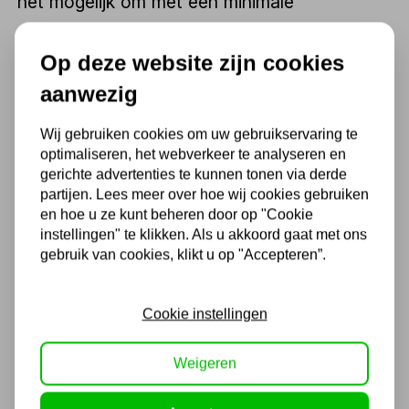
het mogelijk om met een minimale
polsbeweging door te werken, zonder
Op deze website zijn cookies
telkens van positie te hoeven wisselen. En
aanwezig
voor situaties waarbij het aankomstmoment
kritisch is – bijvoorbeeld bij motorblokken,
Wij gebruiken cookies om uw gebruikservaring te
optimaliseren, het webverkeer te analyseren en
flensverbindingen of precisie-assemblages –
gerichte advertenties te kunnen tonen via derde
biedt een momentsleutel uitkomst. Daarmee
partijen. Lees meer over hoe wij cookies gebruiken
en hoe u ze kunt beheren door op "Cookie
draai je exact met de voorgeschreven kracht
instellingen" te klikken. Als u akkoord gaat met ons
aan, zonder risico op overbelasting of
gebruik van cookies, klikt u op "Accepteren”.
schade.
Cookie instellingen
In het assortiment van Kippers Rijssen vind je
Weigeren
sleutels in diverse uitvoeringen, metrisch en