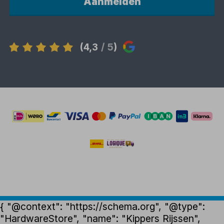
Aanmelden
(4,3
/ 5
)
{ "@context": "https://schema.org", "@type":
"HardwareStore", "name": "Kippers Rijssen",