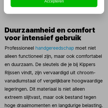
Accepteren
imperiaal, van compacte modellen tot extra
lange varianten voor meer hefboomwerking.
Duurzaamheid en comfort
voor intensief gebruik
Professioneel
handgereedschap
moet niet
alleen functioneel zijn, maar ook comfortabel
en duurzaam. De sleutels die je bij Kippers
Rijssen vindt, zijn vervaardigd uit chroom-
vanadiumstaal of vergelijkbare hoogwaardige
legeringen. Dit materiaal is niet alleen
extreem slijtvast, maar ook bestand tegen
hoge draaimomenten en langdurige belasting.