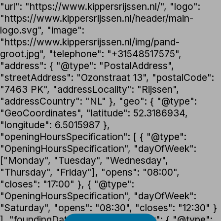
"url": "https://www.kippersrijssen.nl/", "logo":
"https://www.kippersrijssen.nl/header/main-
logo.svg", "image":
"https://www.kippersrijssen.nl/img/pand-
groot.jpg", "telephone": "+31548517575",
"address": { "@type": "PostalAddress",
"streetAddress": "Ozonstraat 13", "postalCode":
"7463 PK", "addressLocality": "Rijssen",
"addressCountry": "NL" }, "geo": { "@type":
"GeoCoordinates", "latitude": 52.3186934,
"longitude": 6.5015987 },
"openingHoursSpecification": [ { "@type":
"OpeningHoursSpecification", "dayOfWeek":
["Monday", "Tuesday", "Wednesday",
"Thursday", "Friday"], "opens": "08:00",
"closes": "17:00" }, { "@type":
"OpeningHoursSpecification", "dayOfWeek":
"Saturday", "opens": "08:30", "closes": "12:30" }
], "foundingDate": "1992", "founder": { "@type":