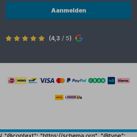
Aanmelden
(4,3
/ 5
)
{ "@context": "https://schema.org", "@type":