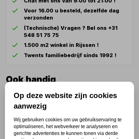
Chat met ons van 9:00 tot 21:00 !
Voor 16.00 u besteld, dezelfde dag
verzonden
(Technische) Vragen ? Bel ons +31
548 51 75 75
1.500 m2 winkel in Rijssen !
Twents familiebedrijf sinds 1992 !
Ook handig
Optidrill DX15V
Op deze website zijn cookies
Tafelboormachine VARIO Ø
aanwezig
15 MM
1.687,95
Wij gebruiken cookies om uw gebruikservaring te
optimaliseren, het webverkeer te analyseren en
1.395,00 excl. BTW
gerichte advertenties te kunnen tonen via derde