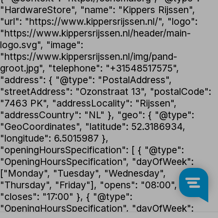
"HardwareStore", "name": "Kippers Rijssen",
"url": "https://www.kippersrijssen.nl/", "logo":
"https://www.kippersrijssen.nl/header/main-
logo.svg", "image":
"https://www.kippersrijssen.nl/img/pand-
groot.jpg", "telephone": "+31548517575",
"address": { "@type": "PostalAddress",
"streetAddress": "Ozonstraat 13", "postalCode":
"7463 PK", "addressLocality": "Rijssen",
"addressCountry": "NL" }, "geo": { "@type":
"GeoCoordinates", "latitude": 52.3186934,
"longitude": 6.5015987 },
"openingHoursSpecification": [ { "@type":
"OpeningHoursSpecification", "dayOfWeek":
["Monday", "Tuesday", "Wednesday",
"Thursday", "Friday"], "opens": "08:00",
"closes": "17:00" }, { "@type":
"OpeningHoursSpecification", "dayOfWeek":