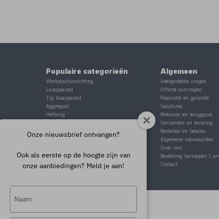
Populaire categorieën
Algemeen
Werkplaatsinrichting
Veelgestelde vragen
Lasapparaat
Offerte aanvragen
Tig lasapparaat
Reparatie en garantie
Aggregaat
Vacatures
Hefbrug
Retouren en teruggave
Motorlift
Verzenden en levering
Schaarlift
Bestellen en betalen
Onze nieuwsbrief ontvangen?
Heftafel
Algemene voorwaarden
Over ons
Ook als eerste op de hoogte zijn van
Bestelling herroepen / an
onze aanbiedingen? Meld je aan!
Contact
Typ
je
naam