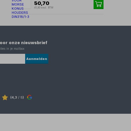
50,70
41,90 excl. BTW
 voor onze nieuwsbrief
ties in je mailbox
Aanmelden
(4,3
/ 5
)