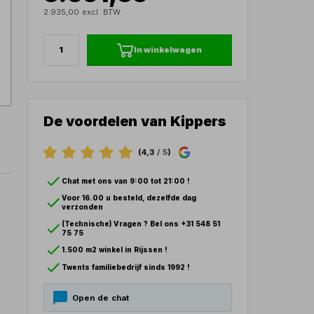
2.935,00 excl. BTW
In winkelwagen
De voordelen van Kippers
(4,3
/ 5
)
Chat met ons van 9:00 tot 21:00 !
Voor 16.00 u besteld, dezelfde dag
verzonden
(Technische) Vragen ? Bel ons +31 548 51
75 75
1.500 m2 winkel in Rijssen !
Twents familiebedrijf sinds 1992 !
Open de chat