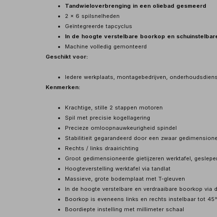
Tandwieloverbrenging in een oliebad gesmeerd
2 x 6 spilsnelheden
Geïntegreerde tapcyclus
In de hoogte verstelbare boorkop en schuinstelba
Machine volledig gemonteerd
Geschikt voor:
Iedere werkplaats, montagebedrijven, onderhoudsdiens
Kenmerken:
Krachtige, stille 2 stappen motoren
Spil met precisie kogellagering
Precieze omloopnauwkeurigheid spindel
Stabilitieit gegarandeerd door een zwaar gedimension
Rechts / links draairichting
Groot gedimensioneerde gietijzeren werktafel, geslepe
Hoogteverstelling werktafel via tandlat
Massieve, grote bodemplaat met T-gleuven
In de hoogte verstelbare en verdraaibare boorkop via 
Boorkop is eveneens links en rechts instelbaar tot 45
Boordiepte instelling met millimeter schaal