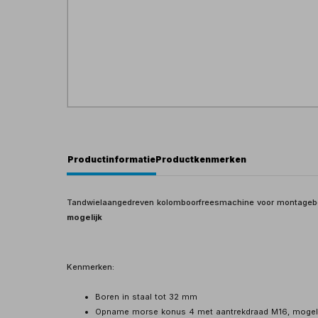
Productinformatie
Productkenmerken
Tandwielaangedreven kolomboorfreesmachine voor montagebe
mogelijk
Kenmerken:
Boren in staal tot 32 mm
Opname morse konus 4 met aantrekdraad M16, mogeli