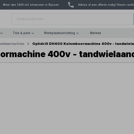
Meer dan 1400 m2 showroom in Rijssen
Advies of een offerte nodig? Neem recht
Tuin & park
Werkplaatsinrichting
Merken
Optidrill DH40G Kolomboormachine 400v - tandwiela
wielboormachines
ormachine 400v - tandwielaand