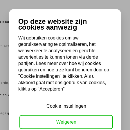
Op deze website zijn
re boorkop
cookies aanwezig
Wij gebruiken cookies om uw
gebruikservaring te optimaliseren, het
t, scholen en opleidingcentra, algemene industrie
webverkeer te analyseren en gerichte
advertenties te kunnen tonen via derde
partijen. Lees meer over hoe wij cookies
gebruiken en hoe u ze kunt beheren door op
"Cookie instellingen" te klikken. Als u
akkoord gaat met ons gebruik van cookies,
eerde, dikwandige stalen kolom
klikt u op "Accepteren”.
n en voorzien van T-gleuven
Cookie instellingen
degelijke tandlat en voorzien van sterke klemming
°
Weigeren