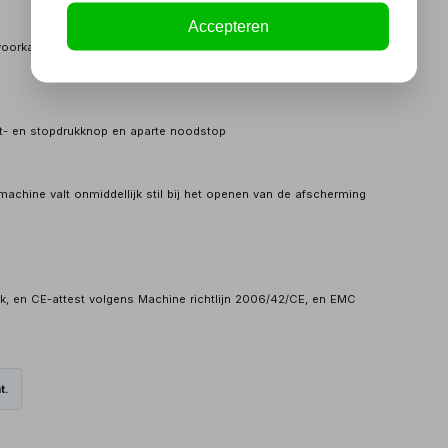
Accepteren
 voorkant van de boorkop
rt- en stopdrukknop en aparte noodstop
chine valt onmiddellijk stil bij het openen van de afscherming
rk, en CE-attest volgens Machine richtlijn 2006/42/CE, en EMC
t.