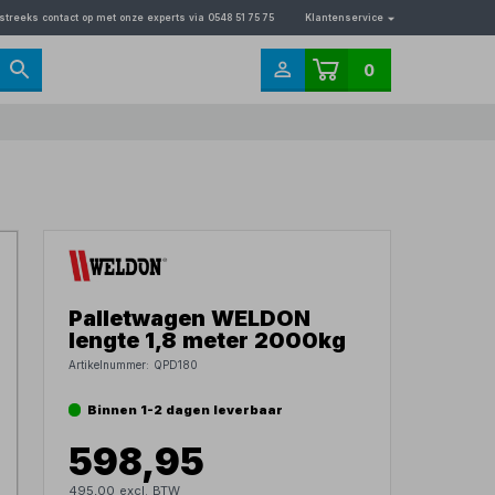
streeks contact op met onze experts via 0548 51 75 75
Klantenservice
0
Palletwagen WELDON
lengte 1,8 meter 2000kg
Artikelnummer:
QPD180
Binnen 1-2 dagen leverbaar
598,95
495,00 excl. BTW