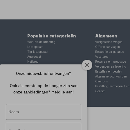
Populaire categorieën
Algemeen
Werkplaatsinrichting
Veelgestelde vragen
Lasapparaat
Offerte aanvragen
Tig lasapparaat
Reparatie en garantie
Aggregaat
Vacatures
Hefbrug
Retouren en teruggave
Motorlift
Verzenden en levering
Schaarlift
Bestellen en betalen
Onze nieuwsbrief ontvangen?
Heftafel
Algemene voorwaarden
Over ons
Ook als eerste op de hoogte zijn van
Bestelling herroepen / an
onze aanbiedingen? Meld je aan!
Contact
Typ
je
naam
Typ
in