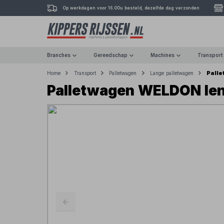
Op werkdagen voor 16.00u besteld, dezelfde dag verzonden
Branches
Gereedschap
Machines
Transport
Pall
Home
Transport
Palletwagen
Lange palletwagen
Palletwagen WELDON len