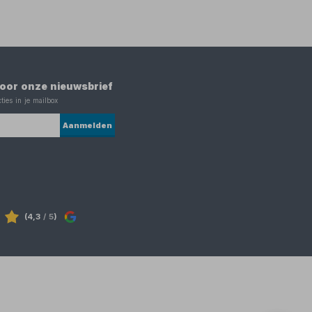
 voor onze nieuwsbrief
ties in je mailbox
Aanmelden
(4,3
/ 5
)