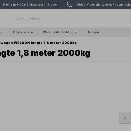
Meer dan 1400 m2 showroom in Rijssen
Advies of een offerte nodig? Neem recht
Tuin & park
Werkplaatsinrichting
Merken
etwagen WELDON lengte 1,8 meter 2000kg
gte 1,8 meter 2000kg