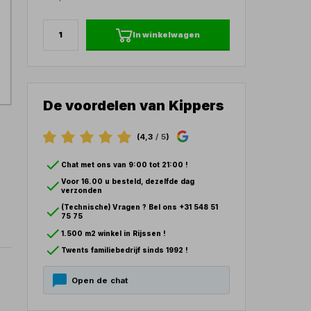
In winkelwagen
De voordelen van Kippers
(4,3
/ 5
)
Chat met ons van 9:00 tot 21:00 !
Voor 16.00 u besteld, dezelfde dag
verzonden
(Technische) Vragen ? Bel ons +31 548 51
75 75
1.500 m2 winkel in Rijssen !
Twents familiebedrijf sinds 1992 !
Open de chat