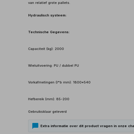
van relatief grote pallets.
Hydraulisch systeem:
Technische Gegevens:
Capaciteit (kg): 2000
Wieluitvoering: PU / dubbel PU
Vorkafmetingen (l*b mm): 1800*540
Hefbereik (mm): 85-200
Gebruiksklaar geleverd
Extra informatie over dit product vragen in onze cha