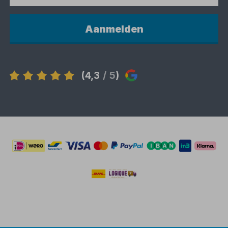
Aanmelden
(4,3
/ 5
)