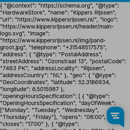
{ "@context": "https://schema.org", "@type":
"HardwareStore", "name": "Kippers Rijssen",
"url": "https://www.kippersrijssen.nl/", "logo":
"https://www.kippersrijssen.nl/header/main-
logo.svg", "image":
"https://www.kippersrijssen.nl/img/pand-
groot.jpg", "telephone": "+31548517575",
"address": { "@type": "PostalAddress",
"streetAddress": "Ozonstraat 13", "postalCode":
"7463 PK", "addressLocality": "Rijssen",
"addressCountry": "NL" }, "geo": { "@type":
"GeoCoordinates", "latitude": 52.3186934,
"longitude": 6.5015987 },
"openingHoursSpecification": [ { "@type":
"OpeningHoursSpecification", "dayOfWeek":
["Monday", "Tuesday", "Wednesday",
"Thursday", "Friday"], "opens": "08:00",
"closes": "17:00" }, { "@type":