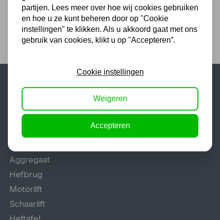
partijen. Lees meer over hoe wij cookies gebruiken
en hoe u ze kunt beheren door op "Cookie
instellingen" te klikken. Als u akkoord gaat met ons
gebruik van cookies, klikt u op "Accepteren”.
Cookie instellingen
Populaire categorieën
Weigeren
Werkplaatsinrichting
Accepteren
Lasapparaat
Tig lasapparaat
Aggregaat
Hefbrug
Motorlift
Schaarlift
Heftafel