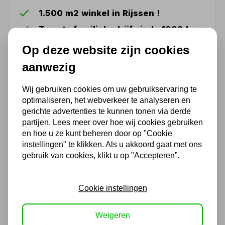
1.500 m2 winkel in Rijssen !
Twents familiebedrijf sinds 1992 !
Op deze website zijn cookies
Ook handig
aanwezig
Wij gebruiken cookies om uw gebruikservaring te
Eagle kitspuit pneumatisch
optimaliseren, het webverkeer te analyseren en
EG195
gerichte advertenties te kunnen tonen via derde
63,53
partijen. Lees meer over hoe wij cookies gebruiken
en hoe u ze kunt beheren door op "Cookie
52,50 excl. BTW
instellingen" te klikken. Als u akkoord gaat met ons
gebruik van cookies, klikt u op "Accepteren”.
Vetspuit Pressol
Cookie instellingen
32,07
Weigeren
26,50 excl. BTW