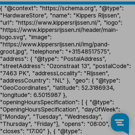
{ "@context": "https://schema.org", "@type":
"HardwareStore", "name": "Kippers Rijssen",
"url": "https://www.kippersrijssen.nl/", "logo":
"https://www.kippersrijssen.nl/header/main-
logo.svg", "image":
"https://www.kippersrijssen.nl/img/pand-
groot.jpg", "telephone": "+31548517575",
"address": { "@type": "PostalAddress",
"streetAddress": "Ozonstraat 13", "postalCode":
"7463 PK", "addressLocality": "Rijssen",
"addressCountry": "NL" }, "geo": { "@type":
"GeoCoordinates", "latitude": 52.3186934,
"longitude": 6.5015987 },
"openingHoursSpecification": [ { "@type":
"OpeningHoursSpecification", "dayOfWeek":
["Monday", "Tuesday", "Wednesday",
"Thursday", "Friday"], "opens": "08:00",
"closes": "17:00" }, { "@type":