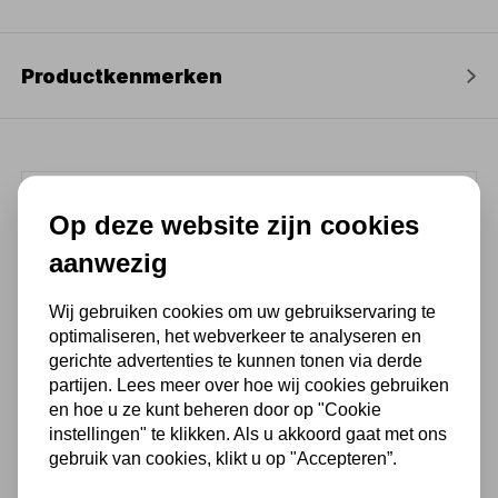
Productkenmerken
(4,3
/ 5
)
Op deze website zijn cookies
aanwezig
Chat met ons van 9:00 tot 21:00 !
Wij gebruiken cookies om uw gebruikservaring te
Voor 16.00 u besteld, dezelfde dag
optimaliseren, het webverkeer te analyseren en
verzonden
gerichte advertenties te kunnen tonen via derde
(Technische) Vragen ? Bel ons +31
partijen. Lees meer over hoe wij cookies gebruiken
548 51 75 75
en hoe u ze kunt beheren door op "Cookie
instellingen" te klikken. Als u akkoord gaat met ons
1.500 m2 winkel in Rijssen !
gebruik van cookies, klikt u op "Accepteren”.
Twents familiebedrijf sinds 1992 !