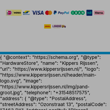
{ "@context": "https://schema.org", "@type":
"HardwareStore", "name": "Kippers Rijssen",
"url": "https://www.kippersrijssen.nl/", "logo":
"https://www.kippersrijssen.nl/header/main-
logo.svg", "image":
"https://www.kippersrijssen.nl/img/pand-
groot.jpg", "telephone": "+31548517575",
"address": { "@type": "PostalAddress",
"streetAddress": "Ozonstraat 13", "postalCode":