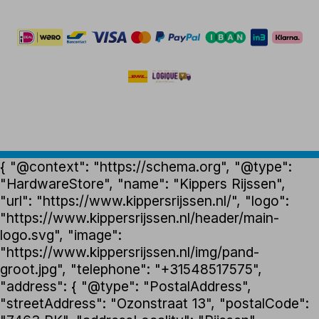
{ "@context": "https://schema.org", "@type":
"HardwareStore", "name": "Kippers Rijssen",
"url": "https://www.kippersrijssen.nl/", "logo":
"https://www.kippersrijssen.nl/header/main-
logo.svg", "image":
"https://www.kippersrijssen.nl/img/pand-
groot.jpg", "telephone": "+31548517575",
"address": { "@type": "PostalAddress",
"streetAddress": "Ozonstraat 13", "postalCode":