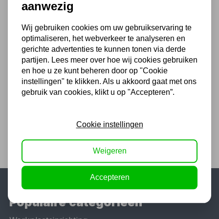
61,30
aanwezig
50,66 excl. BTW
Wij gebruiken cookies om uw gebruikservaring te
optimaliseren, het webverkeer te analyseren en
gerichte advertenties te kunnen tonen via derde
Rotec HSS kernboor SILVER-
partijen. Lees meer over hoe wij cookies gebruiken
LINE 38 x 30mm
en hoe u ze kunt beheren door op "Cookie
65,76
instellingen" te klikken. Als u akkoord gaat met ons
gebruik van cookies, klikt u op "Accepteren”.
54,35 excl. BTW
Cookie instellingen
Weigeren
Accepteren
Populaire categorieën