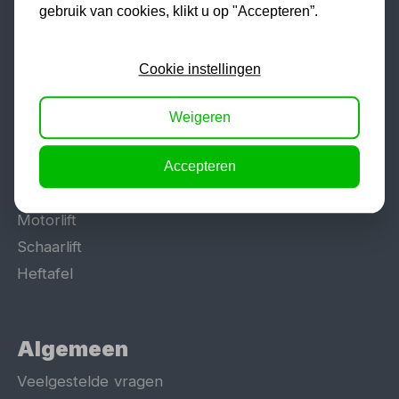
gebruik van cookies, klikt u op "Accepteren”.
Populaire categorieën
Cookie instellingen
Werkplaatsinrichting
Lasapparaat
Weigeren
Tig lasapparaat
Aggregaat
Accepteren
Hefbrug
Motorlift
Schaarlift
Heftafel
Algemeen
Veelgestelde vragen