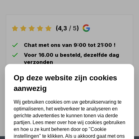
(4,3
/ 5
)
Chat met ons van 9:00 tot 21:00 !
Voor 16.00 u besteld, dezelfde dag
verzonden
(Technische) Vragen ? Bel ons +31
Op deze website zijn cookies
548 51 75 75
aanwezig
1.500 m2 winkel in Rijssen !
Twents familiebedrijf sinds 1992 !
Wij gebruiken cookies om uw gebruikservaring te
optimaliseren, het webverkeer te analyseren en
gerichte advertenties te kunnen tonen via derde
partijen. Lees meer over hoe wij cookies gebruiken
en hoe u ze kunt beheren door op "Cookie
instellingen" te klikken. Als u akkoord gaat met ons