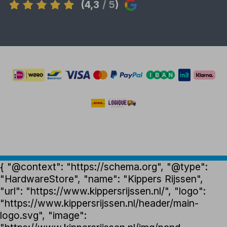
(4,3
/ 5
)
{ "@context": "https://schema.org", "@type":
"HardwareStore", "name": "Kippers Rijssen",
"url": "https://www.kippersrijssen.nl/", "logo":
"https://www.kippersrijssen.nl/header/main-
logo.svg", "image":