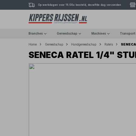
Op werkdagen voor 16.00u besteld, dezelfde dag verzonden
Branches
Gereedschap
Machines
Transport
SENECA
Home
Gereedschap
Handgereedschap
Ratels
SENECA RATEL 1/4" ST