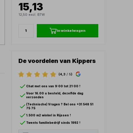
15,13
12,50 excl. BTW
In winkelwagen
De voordelen van Kippers
(4,3
/ 5
)
Chat met ons van 9:00 tot 21:00 !
Voor 16.00 u besteld, dezelfde dag
verzonden
(Technische) Vragen ? Bel ons +31 548 51
75 75
1.500 m2 winkel in Rijssen !
Twents familiebedrijf sinds 1992 !