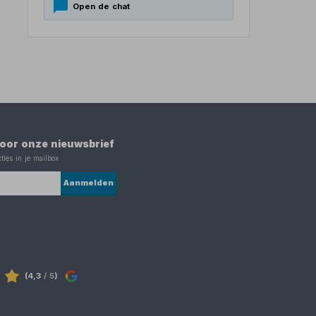
Open de chat
 voor onze nieuwsbrief
ties in je mailbox
Aanmelden
(4,3
/ 5
)