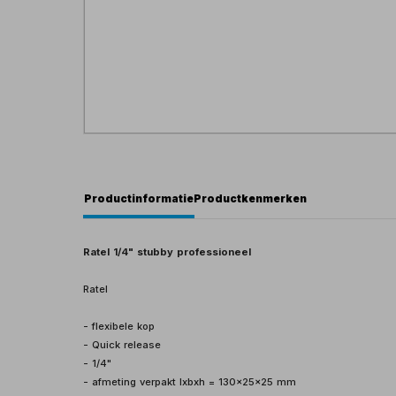
Productinformatie
Productkenmerken
Ratel 1/4" stubby professioneel
Ratel
- flexibele kop
- Quick release
- 1/4"
- afmeting verpakt lxbxh = 130x25x25 mm