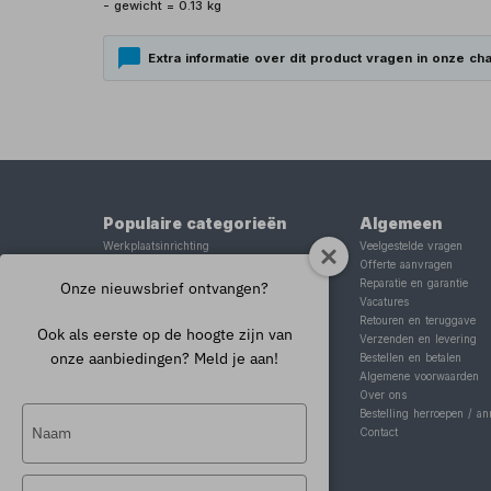
- gewicht = 0.13 kg
Extra informatie over dit product vragen in onze cha
Populaire categorieën
Algemeen
Werkplaatsinrichting
Veelgestelde vragen
Lasapparaat
Offerte aanvragen
Tig lasapparaat
Reparatie en garantie
Onze nieuwsbrief ontvangen?
Aggregaat
Vacatures
Hefbrug
Retouren en teruggave
Ook als eerste op de hoogte zijn van
Motorlift
Verzenden en levering
onze aanbiedingen? Meld je aan!
Schaarlift
Bestellen en betalen
Heftafel
Algemene voorwaarden
Over ons
Typ
Bestelling herroepen / an
Contact
je
naam
Typ
in