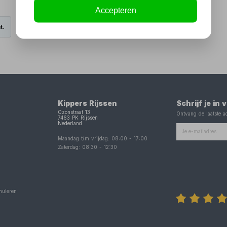
Accepteren
t.
Kippers Rijssen
Schrijf je in
Ozonstraat 13
Ontvang de laatste ac
7463 PK
Rijssen
Nederland
Maandag t/m vrijdag:
08:00
-
17:00
Zaterdag:
08:30
-
12:30
nuleren