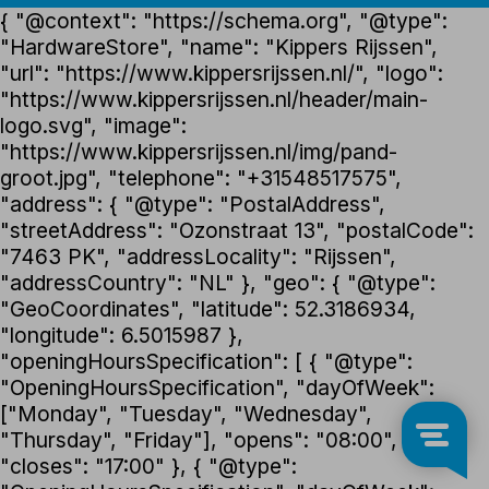
{ "@context": "https://schema.org", "@type":
"HardwareStore", "name": "Kippers Rijssen",
"url": "https://www.kippersrijssen.nl/", "logo":
"https://www.kippersrijssen.nl/header/main-
logo.svg", "image":
"https://www.kippersrijssen.nl/img/pand-
groot.jpg", "telephone": "+31548517575",
"address": { "@type": "PostalAddress",
"streetAddress": "Ozonstraat 13", "postalCode":
"7463 PK", "addressLocality": "Rijssen",
"addressCountry": "NL" }, "geo": { "@type":
"GeoCoordinates", "latitude": 52.3186934,
"longitude": 6.5015987 },
"openingHoursSpecification": [ { "@type":
"OpeningHoursSpecification", "dayOfWeek":
["Monday", "Tuesday", "Wednesday",
"Thursday", "Friday"], "opens": "08:00",
"closes": "17:00" }, { "@type":