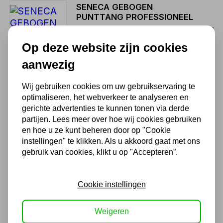
SENECA GEBOGEN
PUNTTANG PROFESSIONEEL
16,34
Op deze website zijn cookies
13,50 excl. BTW
aanwezig
Wij gebruiken cookies om uw gebruikservaring te
SENECA OLIEFILTERTANG
optimaliseren, het webverkeer te analyseren en
PROFESSIONEEL
gerichte advertenties te kunnen tonen via derde
16,34
partijen. Lees meer over hoe wij cookies gebruiken
en hoe u ze kunt beheren door op "Cookie
13,50 excl. BTW
instellingen" te klikken. Als u akkoord gaat met ons
gebruik van cookies, klikt u op "Accepteren”.
SENECA STRIPTANG
PROFESSIONEEL
Cookie instellingen
14,52
Weigeren
12,00 excl. BTW