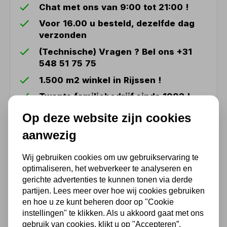
Chat met ons van 9:00 tot 21:00 !
Voor 16.00 u besteld, dezelfde dag
verzonden
(Technische) Vragen ? Bel ons +31
548 51 75 75
1.500 m2 winkel in Rijssen !
Twents familiebedrijf sinds 1992 !
Op deze website zijn cookies
Ook handig
aanwezig
Wij gebruiken cookies om uw gebruikservaring te
Oprijplaat vast aluminium
680kg 2700 x 970mm
optimaliseren, het webverkeer te analyseren en
bruikbare breedte 920mm
gerichte advertenties te kunnen tonen via derde
MW Tools
partijen. Lees meer over hoe wij cookies gebruiken
en hoe u ze kunt beheren door op "Cookie
906,29
instellingen" te klikken. Als u akkoord gaat met ons
gebruik van cookies, klikt u op "Accepteren”.
749,00 excl. BTW