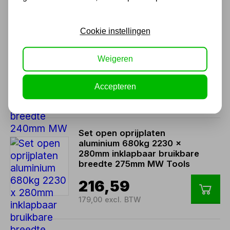
Cookie instellingen
Set korte oprijplaten
aluminium 3000kg 930 x
300mm bruikbare breedte
Weigeren
240mm MW Tools
361,79
Accepteren
299,00 excl. BTW
Set open oprijplaten
aluminium 680kg 2230 x
280mm inklapbaar bruikbare
breedte 275mm MW Tools
216,59
179,00 excl. BTW